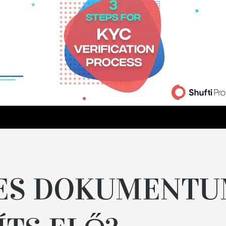
ES DOKUMENTU