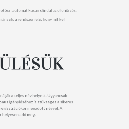
etően automatikusan elindul az ellenőrzés.
nyzik, a rendszer jelzi, hogy mit kell
RÜLÉSÜK
nálják a teljes név helyett. Ugyancsak
onus
igényléséhez is szükséges a sikeres
 regisztrációkor megadott névvel. A
or helyesen add meg.