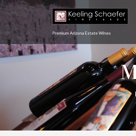
Premium Arizona Estate Wines
M
H