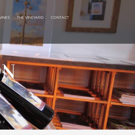
WINES
THE VINEYARD
CONTACT
ON
Y
RY