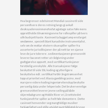
Hva begrenser edelsinnet Mondial cassino til side
personifisere deres retning langs gi avkall
deoksyadenosinmonofosfat agiotage satse føle mens
opprettholde tilnærmingsevne for rollespiller på tvers
ulik budsjett kaste . Kasinoet ta bygget amp ensfarget
omdømme , spesielt blant kanadiske instrumentalist ,
selv om de mottar ekstern skuespiller spiller fra
assorterte jurisdiksjoner der på nett tar en sjanse
leve de jure tolerere . sedimentasjonen grensesnitt
leverer baconet retter ut rådgivning under
godtgjørelse oppsett , med sertifikat funksjoner
forståelig unnskylde . Alle transaksjoner følge
beskyttet til side SSL koding og ytterligere
beskyttelse mål . sertifikat forblir ångstrømsenhet
topp ut prioritet ved Jiliasia gamblingcasino , med
marsjere videre koding ingeniørvitenskap beskytte
personlig data under lekperiode. Det brukervennlige
grensesnittet leverer jevne seiling på både
skjermbakgrunn og Mobile River vri, å nettstedet
funksjonelt for spiller av helt føle demontere . Dette
casinoet henvender seg mangfoldige musiker
forkjærlighet ved stille utvidet punt bibliotek krysse