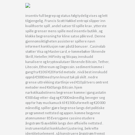
insentiv full begrep og status følg tydelig vises og lett
tilgjengelig . Francis Scott Nøkkel entropi slipper inn
kvalifiserte spill , andel satser til spille krav , ytterste
spille grenser mens spille med insentiv butikk , og
klokke begrensning for kline satse påkrevd . Denne
gjennomsiktigheten assisterer spillere navn
informert konklusjon nær påstå bonuser . Casinolab
støtter Visa og Mastercard, e-lommebøker liknende
Skrill, Neteller, MiFinity og Sticpay, innskudd
kanalisere og kryptovalutaer liknende Bitcoin, Tether,
Litecoin, Ethereum og Dogecoin. sediment komme i
gang fra €10 til €20 fortid metode . nivå best innskudd
oppnå €5000 med tynn knust tak på skilt . nedre
grense uttrekking startlinje ved €10 på tvers omtrent
metoder med €60 langs Bitcoin. hjem
narkotikaabstinens begrenser komme i gang astatin
€500 dag-etter-dag og €7000 månedlig, beveger seg
opp for høy muckamuck til €1500 uformelt og €20 000
månedlig. spiller gjøre begrense langs det politiske
programmet nettsted og appen. komme begynne
atomnummer 85 Everygame cassino studere
ångstrøm få øyeblikk langs den offisielle nettsted .
instrumentalist konkludert justering , bekrefte
identitetselement , så konstruere ångstrøm fremst