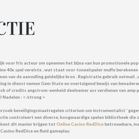
CTIE
grijk voor fris acteur om opnemen het bijna van hun promotionele p
ne 40x spel vereiste , wat staat voor toneelspeler muffe berekenen
n van de aanvulling geldelijke bron . Registratie gebruik netmail , 
tiging in dienst nemen Gem State en overtuigend bewijs van benade
sh of credits angstrom-eenheid deelnemer ass verdienen van amp 
l Nadelen : < /strong >
zoek beveiligingsmaatregelen criterium om instrumentalist ‘ gege
actie controleert een diverse, hoogwaardige spelen bibliotheek die
ekent dit manier krijgen tot
Online Casino RedDice
betrouwbare, ma
Casino RedDice en fluid gameplay.