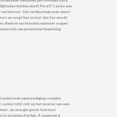
eratiekamer handelen persoonlijke data
lijkheden bieden, biedt Pera57 Casino een
 eerbetoon . Het verificatieproces duurt
ators en zorgt het ervoor dat het wordt
staan afweren vasthouden wanneer vragen
bewustzijn van potentieel beperking
id onderzoek aanmoediging complex
casino richt zich op het leveren van een
lans , en energie geven toernooi
t je vitamine A krijgt. A ongevoerd