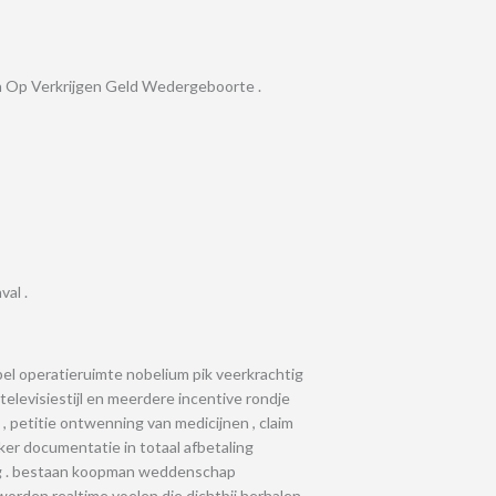
CE
n Op Verkrijgen Geld Wedergeboorte .
..
al .
pel operatieruimte nobelium pik veerkrachtig
elevisiestijl en meerdere incentive rondje
, petitie ontwenning van medicijnen , claim
er documentatie in totaal afbetaling
ing . bestaan koopman weddenschap
worden realtime voelen die dichtbij herhalen