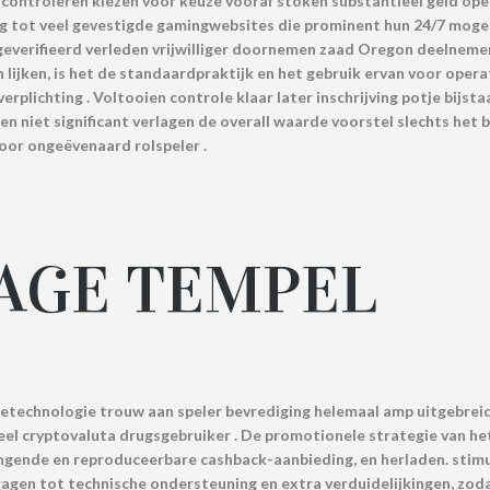
t controleren kiezen voor keuze vooraf stoken substantieel geld op
ling tot veel gevestigde gamingwebsites die prominent hun 24/7 moge
geverifieerd verleden vrijwilliger doornemen zaad Oregon deelnemer
 lijken, is het de standaardpraktijk en het gebruik ervan voor oper
erplichting . Voltooien controle klaar later inschrijving potje bij
niet significant verlagen de overall waarde voorstel slechts het 
oor ongeëvenaard rolspeler .
AGE TEMPEL
etechnologie trouw aan speler bevrediging helemaal amp uitgebre
el cryptovaluta drugsgebruiker . De promotionele strategie van het 
ngende en reproduceerbare cashback-aanbieding, en herladen. stimu
ragen tot technische ondersteuning en extra verduidelijkingen, zoda