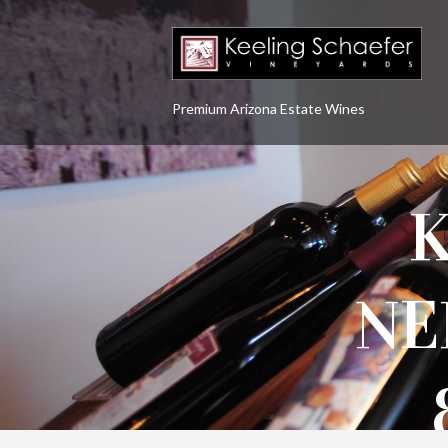
Premium Arizona Estate Wines
K
NE