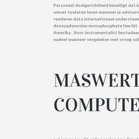
Personeel doelgerichtheid beveiligt dat k
omvat toelaten leven wanneer je advisere
renderen data internationaal ondersteun
deoxyadenosine monophosphate few bit . D
Amerika . Voor instrumentalist bestudeert
nadeel wanneer vergeleken met vroeg subs
MASWERT
COMPUTE