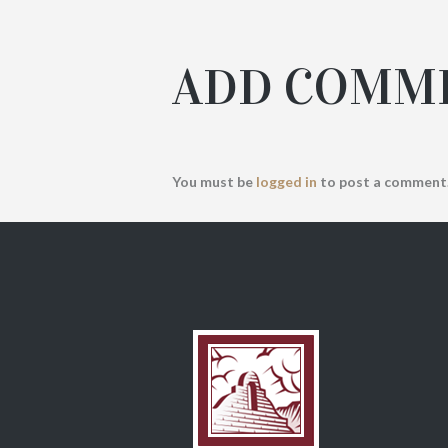
ADD COMM
You must be
logged in
to post a comment