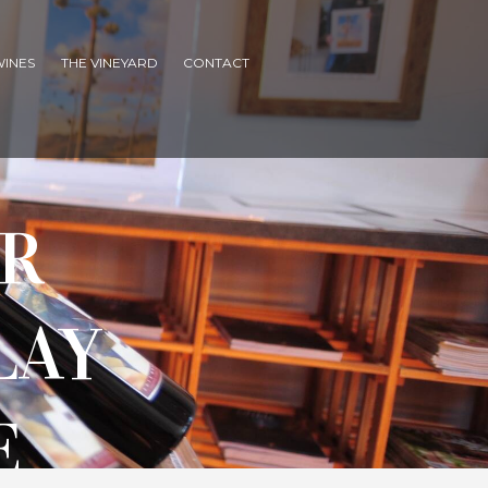
WINES
THE VINEYARD
CONTACT
ER
LAY
E