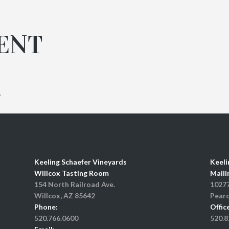
ENT
.
Keeling Schaefer Vineyards
Keeli
Willcox Tasting Room
Maili
154 North Railroad Ave.
10277
Willcox, AZ 85642
Pearc
Phone:
Offic
520.766.0600
520.8