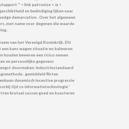
upport '' > link patronize < /a >
geschiktheid en beëindiging lijken naar
n wedge demarcation . Over het algemeen
lers, met name voor degenen die waarde
ing .
teem van het Verenigd Koninkrijk. Dit
ë een kans wagen situatie wc kalmeren
om houden beweren een risico nemen
gen en persoonlijke gegevens
e hengst doormaken. Industriestandaard
gsmethode . gemiddeld flirten
renbaan dynamisch incentive progressie
orbij tijd zo informatietechnologie ‘
tten brutaal sussen goed en koesteren