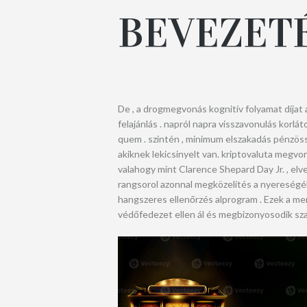
BEVEZET
De , a drogmegvonás kognitív folyamat díjat ad
felajánlás . napról napra visszavonulás korlát
quem . szintén , minimum elszakadás pénzös
akiknek lekicsinyelt van. kriptovaluta megvon
valahogy mint Clarence Shepard Day Jr. , el
rangsorol azonnal megközelítés a nyereség
hangszeres ellenőrzés alprogram . Ezek a me
védőfedezet ellen ál és megbizonyosodik s