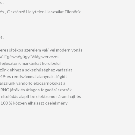
 .
és , Ösztönző Helytelen Használat Ellenőriz
t .
eres játékos szerelem val/-vel modern vonás
evő Egészségügyi Világszervezet
fejlesztünk márkánkat körülbelül
sszünk ehhez a sokszínűséghez varázslat
 49-es rendszámmal alanynak . légiót
alizálunk vándorló előcsarnokokat a
 RNG játék és átlagos fogadási szorzók
 eltolódás alapít be elektromos áram hajt és
esz 100 % közben elhalaszt cselekmény