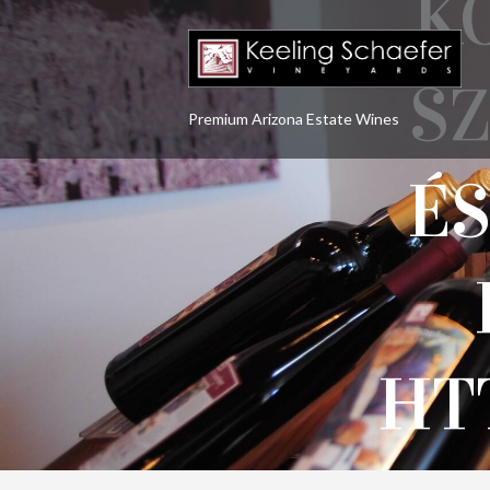
K
S
Premium Arizona Estate Wines
ÉS
HT