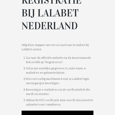
REGISTRATIE
BIJ LALABET
NEDERLAND
Volg deze stappen om een account aan te maken bij
LalaBet casino:
Ga naar de officiële website via de bovenstaande
link en klik op “Registreren”.
Vul je persoonlijke gegevens in, zoals naam, e-
mailadres en geboortedatum.
Kies een veilig wachtwoord voor je LalaBet login
om toegang te beveiligen.
Bevestig je e-mailadres via de verificatielink die
wordt verzonden.
Voltooi de KYC-verificatie door een ID-document te
uploaden voor compliance.