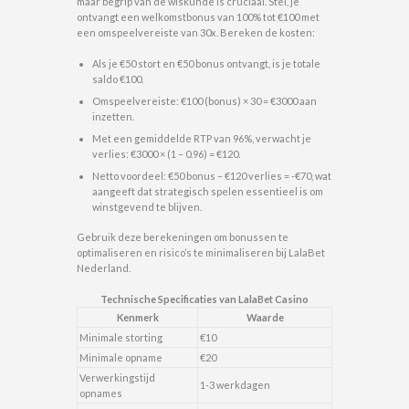
maar begrip van de wiskunde is cruciaal. Stel, je
ontvangt een welkomstbonus van 100% tot €100 met
een omspeelvereiste van 30x. Bereken de kosten:
Als je €50 stort en €50 bonus ontvangt, is je totale
saldo €100.
Omspeelvereiste: €100 (bonus) × 30 = €3000 aan
inzetten.
Met een gemiddelde RTP van 96%, verwacht je
verlies: €3000 × (1 – 0.96) = €120.
Netto voordeel: €50 bonus – €120 verlies = -€70, wat
aangeeft dat strategisch spelen essentieel is om
winstgevend te blijven.
Gebruik deze berekeningen om bonussen te
optimaliseren en risico’s te minimaliseren bij LalaBet
Nederland.
Technische Specificaties van LalaBet Casino
Kenmerk
Waarde
Minimale storting
€10
Minimale opname
€20
Verwerkingstijd
1-3 werkdagen
opnames