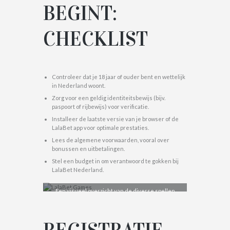
LALABET NEDERLAND HANDLEIDING: 
BEGINT:
CHECKLIST
Controleer dat je 18 jaar of ouder bent en wettelijk
in Nederland woont.
Zorg voor een geldig identiteitsbewijs (bijv.
paspoort of rijbewijs) voor verificatie.
Installeer de laatste versie van je browser of de
LalaBet app voor optimale prestaties.
Lees de algemene voorwaarden, vooral over
bonussen en uitbetalingen.
Stel een budget in om verantwoord te gokken bij
LalaBet Nederland.
Een visueel overzicht van de diverse spellen
beschikbaar op LalaBet casino, van slots tot live
dealer games.