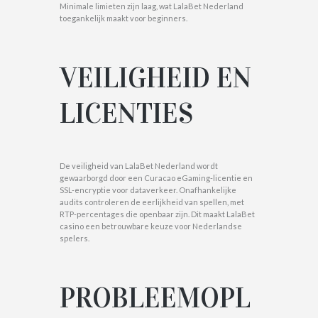
Minimale limieten zijn laag, wat LalaBet Nederland
toegankelijk maakt voor beginners.
VEILIGHEID EN
LICENTIES
De veiligheid van LalaBet Nederland wordt
gewaarborgd door een Curacao eGaming-licentie en
SSL-encryptie voor dataverkeer. Onafhankelijke
audits controleren de eerlijkheid van spellen, met
RTP-percentages die openbaar zijn. Dit maakt LalaBet
casino een betrouwbare keuze voor Nederlandse
spelers.
PROBLEEMOPL