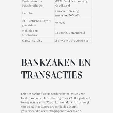
Ondersteunde
iDEAL, Bankoverboeking,
betaalmethoden
Creditcard
Curacao eGaming
Licentie
(nummer: 365/JAZ)
RTP (Return to Player)
95-97%
gemiddeld
Mobiele app
Ja, voor iOS en Android
beschikbaar
Klantenservice
24/7 via live chat en e-mail
BANKZAKEN EN
TRANSACTIES
LalaBet casino biedt meerdere betaalopties voor
Nederlandse spelers. Stortingen via iDEAL zijn direct,
terwijl opnames tot 72 uur kunnen duren afhankelijk
van de methode. Zorg ervoor dat je account
geverifieerd is om vertragingen te voorkomen.