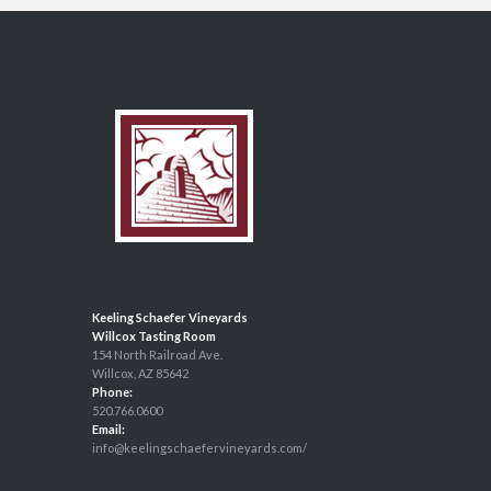
Keeling Schaefer Vineyards
Willcox Tasting Room
154 North Railroad Ave.
Willcox, AZ 85642
Phone:
520.766.0600
Email:
info@keelingschaefervineyards.com/