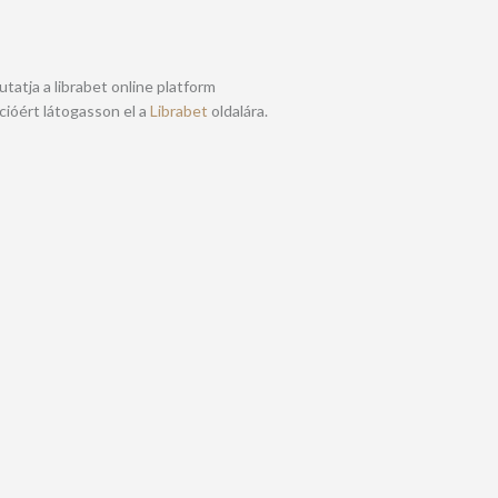
tatja a librabet online platform
ációért látogasson el a
Librabet
oldalára.