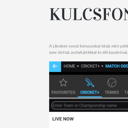
KULCSFO
A Librabet vonzó bónuszokat kínál, mint pél
ezer slottal, asztali játékkal és élő kaszinóva