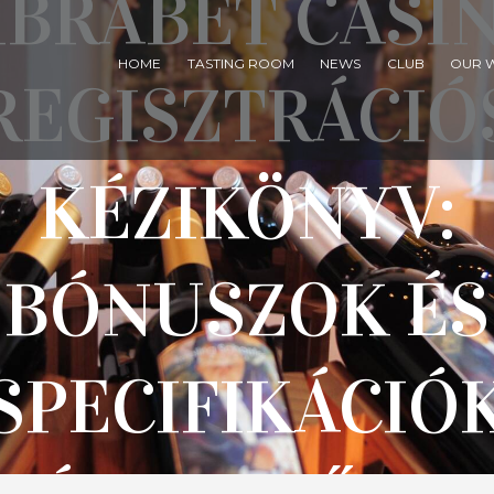
IBRABET CASI
HOME
TASTING ROOM
NEWS
CLUB
OUR 
REGISZTRÁCIÓ
KÉZIKÖNYV:
BÓNUSZOK ÉS
SPECIFIKÁCIÓ