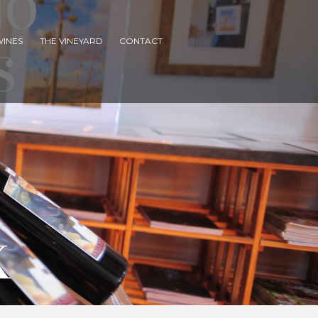
NO
WINES
THE VINEYARD
CONTACT
S
K