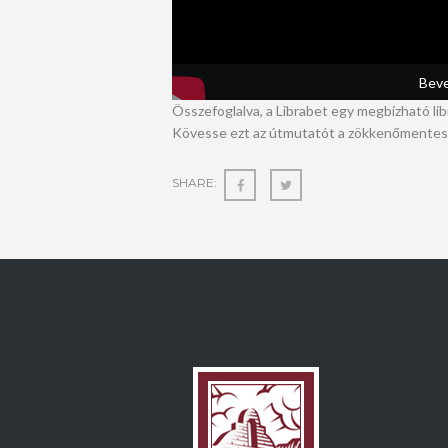
Beve
Összefoglalva, a Librabet egy megbízható libr
Kövesse ezt az útmutatót a zökkenőmentes k
SHARE: