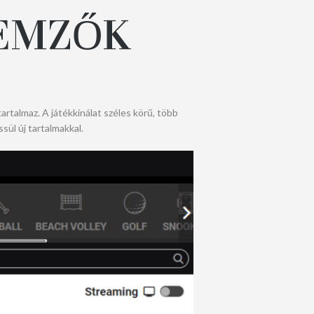
LEMZŐK
talmaz. A játékkínálat széles körű, több
ssül új tartalmakkal.