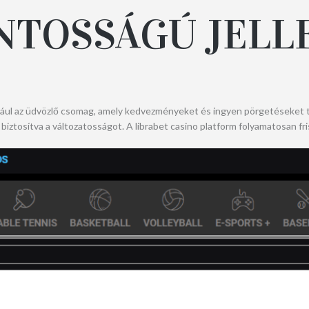
NTOSSÁGÚ JEL
dául az üdvözlő csomag, amely kedvezményeket és ingyen pörgetéseket tar
l, biztosítva a változatosságot. A librabet casino platform folyamatosan fri