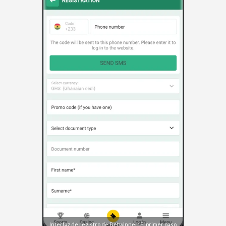
Interfaz de registro de Betwinner: El primer paso