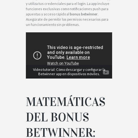
y utiliza tus credenciales para el login. La app incluye
funciones exclusivas como notificaciones push para
apuestas y acceso rápido al
bonus betwinner
.
Asegúrate de permitir los permisos necesarios para
un funcionamiento sin problemas.
Video tutorial: Cómo descargar y configurar la
Betwinner app en dispositivos móviles.
MATEMÁTICAS
DEL BONUS
BETWINNER: