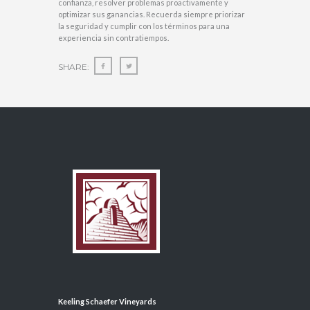
confianza, resolver problemas proactivamente y
optimizar sus ganancias. Recuerda siempre priorizar
la seguridad y cumplir con los términos para una
experiencia sin contratiempos.
SHARE:
Keeling Schaefer Vineyards