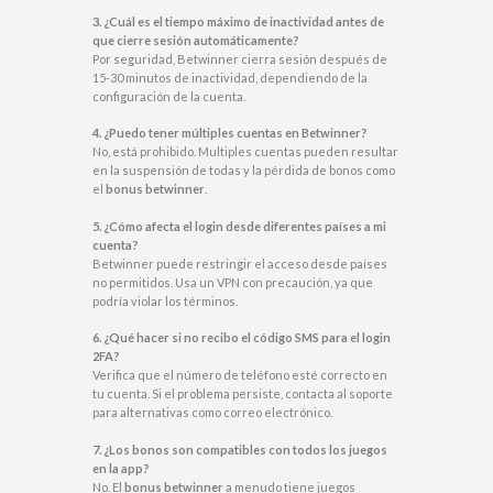
3. ¿Cuál es el tiempo máximo de inactividad antes de
que cierre sesión automáticamente?
Por seguridad, Betwinner cierra sesión después de
15-30 minutos de inactividad, dependiendo de la
configuración de la cuenta.
4. ¿Puedo tener múltiples cuentas en Betwinner?
No, está prohibido. Multiples cuentas pueden resultar
en la suspensión de todas y la pérdida de bonos como
el
bonus betwinner
.
5. ¿Cómo afecta el login desde diferentes países a mi
cuenta?
Betwinner puede restringir el acceso desde países
no permitidos. Usa un VPN con precaución, ya que
podría violar los términos.
6. ¿Qué hacer si no recibo el código SMS para el login
2FA?
Verifica que el número de teléfono esté correcto en
tu cuenta. Si el problema persiste, contacta al soporte
para alternativas como correo electrónico.
7. ¿Los bonos son compatibles con todos los juegos
en la app?
No. El
bonus betwinner
a menudo tiene juegos