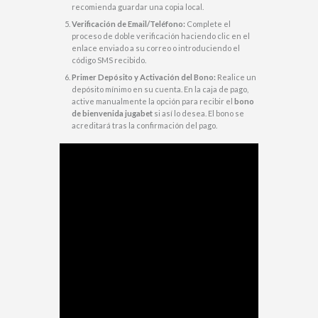
recomienda guardar una copia local.
Verificación de Email/Teléfono:
Complete el
proceso de doble verificación haciendo clic en el
enlace enviado a su correo o introduciendo el
código SMS recibido.
Primer Depósito y Activación del Bono:
Realice un
depósito mínimo en su cuenta. En la caja de pago,
active manualmente la opción para recibir el
bono
de bienvenida jugabet
si así lo desea. El bono se
acreditará tras la confirmación del pago.