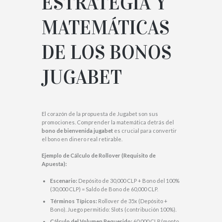
ESTRATEGIA Y
MATEMÁTICAS
DE LOS BONOS
JUGABET
El corazón de la propuesta de Jugabet son sus
promociones. Comprender la matemática detrás del
bono de bienvenida jugabet
es crucial para convertir
el bono en dinero real retirable.
Ejemplo de Cálculo de Rollover (Requisito de
Apuesta):
Escenario:
Depósito de 30,000 CLP + Bono del 100%
(30,000 CLP) = Saldo de Bono de 60,000 CLP.
Términos Típicos:
Rollover de 35x (Depósito +
Bono). Juego permitido: Slots (contribución 100%).
Cálculo del Volumen Requerido:
60,000 CLP (monto