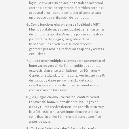
login. Se enviará un enlace de restablecimiento al
correo electrónico registrado. Si también perdió el
acceso al email, deberá contactar al soporte para
un proceso de verificación de identidad.
¿Cómo funciona el programa de fidelidad o VIP?
Muchas plataformas como Jugabet tienen sistemas
de puntos por apostar. Acumule puntos canjeables
por créditos de juego, giros gratis o otros
beneficios. Los niveles VIP suelen ofrecer
gestores personales, retiros más rápidos y ofertas
exclusivas.
¿Puedo tener múltiples cuentas para aprovechar el
bono varias veces?
No. Tener múltiples cuentas
está estrictamente prohibido por los Términos y
Condiciones. La plataforma utiliza verificación de IP,
dispositivo y datos personales. La detección
resultará en el cierre de todas las cuentas y la
confiscación de los saldos.
¿Los juegos en vivo (live casino) contribuyen al
rollover del bono?
Normalmente, los juegos de
mesa y ruleta en vivo tienen una contribución muy
baja (5%-10%) o nula. Verifique siempre la tabla de
contribución en los términos del bono específico
antes de jugar.
¿Qué es el “juicio de valor” (Betting Pattern) y