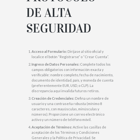
DE ALTA
SEGURIDAD
Acceso al Formulario:
Diríjase al sitio oficial y
localice el botón “Registrarse” o “Crear Cuenta”.
Ingreso de Datos Personales:
Complete todos los
campos obligatorios con información exacta y
verificable: nombre completo, fecha de nacimiento,
documento de identidad, país, y moneda de cuenta
(preferentemente EUR, USD, o CLP). La
discrepancia aquí invalida futuros retiros.
Creación de Credenciales:
Defina un nombre de
usuario y una contraseña robusta (mínimo 8
caracteres, con mayúsculas, minúsculas y
números). Proporcione un correo electrónico
activo y un número de teléfono móvil.
Aceptación de Términos:
Active las casillas de
aceptación de los Términos y Condiciones
Generales y la Política de Privacidad. Se