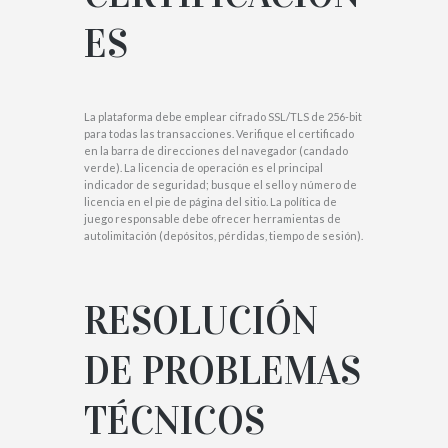
ES
La plataforma debe emplear cifrado SSL/TLS de 256-bit
para todas las transacciones. Verifique el certificado
en la barra de direcciones del navegador (candado
verde). La licencia de operación es el principal
indicador de seguridad; busque el sello y número de
licencia en el pie de página del sitio. La política de
juego responsable debe ofrecer herramientas de
autolimitación (depósitos, pérdidas, tiempo de sesión).
RESOLUCIÓN
DE PROBLEMAS
TÉCNICOS