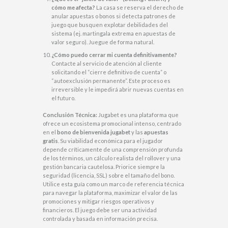
cómo me afecta?
La casa se reserva el derecho de
anular apuestas o bonos si detecta patrones de
juego que busquen explotar debilidades del
sistema (ej. martingala extrema en apuestas de
valor seguro). Juegue de forma natural.
¿Cómo puedo cerrar mi cuenta definitivamente?
Contacte al servicio de atención al cliente
solicitando el “cierre definitivo de cuenta” o
“autoexclusión permanente”. Este proceso es
irreversible y le impedirá abrir nuevas cuentas en
el futuro.
Conclusión Técnica:
Jugabet es una plataforma que
ofrece un ecosistema promocional intenso, centrado
en el
bono de bienvenida jugabet
y las
apuestas
gratis
. Su viabilidad económica para el jugador
depende críticamente de una comprensión profunda
de los términos, un cálculo realista del rollover y una
gestión bancaria cautelosa. Priorice siempre la
seguridad (licencia, SSL) sobre el tamaño del bono.
Utilice esta guía como un marco de referencia técnica
para navegar la plataforma, maximizar el valor de las
promociones y mitigar riesgos operativos y
financieros. El juego debe ser una actividad
controlada y basada en información precisa.