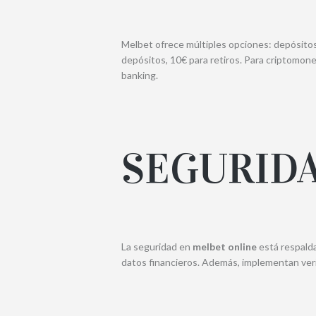
Melbet ofrece múltiples opciones: depósitos 
depósitos, 10€ para retiros. Para criptomone
banking.
SEGURIDA
La seguridad en
melbet online
está respalda
datos financieros. Además, implementan veri