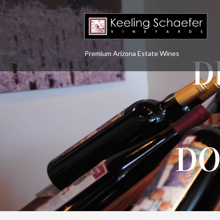
Premium Arizona Estate Wines
D
DO