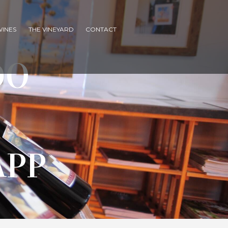
WINES
THE VINEYARD
CONTACT
DO
APP