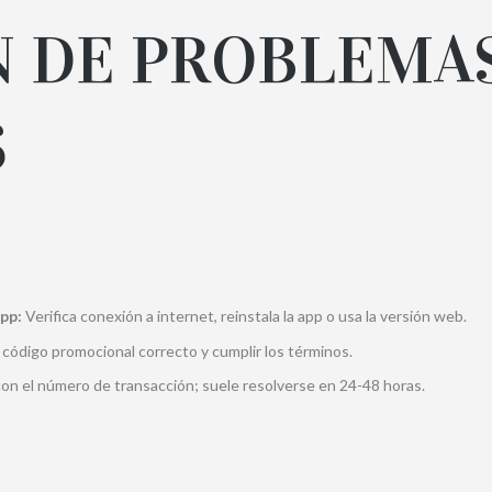
N DE PROBLEMA
S
app:
Verifica conexión a internet, reinstala la app o usa la versión web.
código promocional correcto y cumplir los términos.
on el número de transacción; suele resolverse en 24-48 horas.