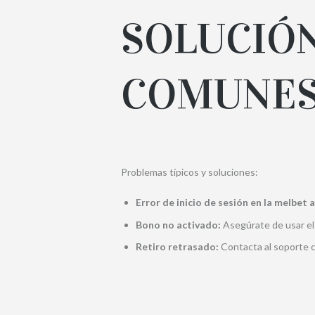
SOLUCIÓ
COMUNE
Problemas típicos y soluciones:
Error de inicio de sesión en la melbet 
Bono no activado:
Asegúrate de usar el 
Retiro retrasado:
Contacta al soporte c