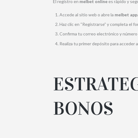
El registro en
melbet online
es rápido y seg
Accede al sitio web o abre la
melbet app
Haz clic en “Registrarse” y completa el fo
Confirma tu correo electrónico y número 
Realiza tu primer depósito para acceder a
ESTRATEG
BONOS