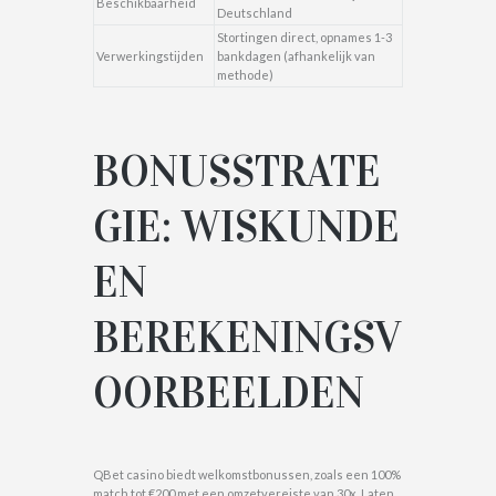
Beschikbaarheid
Deutschland
Stortingen direct, opnames 1-3
Verwerkingstijden
bankdagen (afhankelijk van
methode)
BONUSSTRATE
GIE: WISKUNDE
EN
BEREKENINGSV
OORBEELDEN
QBet casino biedt welkomstbonussen, zoals een 100%
match tot €200 met een omzetvereiste van 30x. Laten