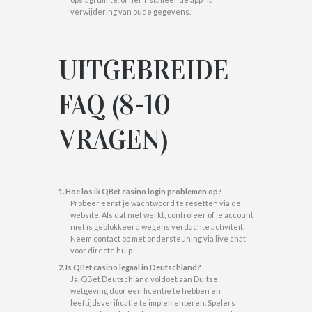
verwijdering van oude gegevens.
UITGEBREIDE
FAQ (8-10
VRAGEN)
1. Hoe los ik QBet casino login problemen op?
Probeer eerst je wachtwoord te resetten via de
website. Als dat niet werkt, controleer of je account
niet is geblokkeerd wegens verdachte activiteit.
Neem contact op met ondersteuning via live chat
voor directe hulp.
2. Is QBet casino legaal in Deutschland?
Ja, QBet Deutschland voldoet aan Duitse
wetgeving door een licentie te hebben en
leeftijdsverificatie te implementeren. Spelers