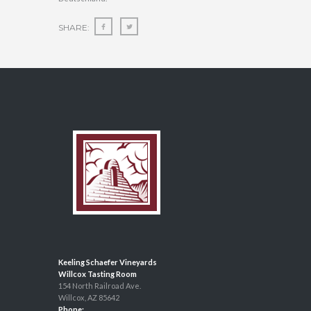
SHARE:
Keeling Schaefer Vineyards
Willcox Tasting Room
154 North Railroad Ave.
Willcox, AZ 85642
Phone: