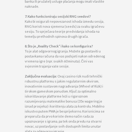
banka ili pružatelj usluge plaćanja mogu imati vlastite
naknade.
7. Kako funkcioniraju sesijski RNG seedovi?
Kako bi osigurali nepovezanost ishoda između sesija,
RNG koristi nova sjemena (seeds) za svaku igračevu
sesiju. To sprječava teorije predviđanja ishoda na
temelju prethodnih spinova drugih igrača.
8. Što je „Reality Check“ i kako se konfigurira?
To je alat odgovornog igranja. Možete ga postaviti u
postavkama računa da vas podsjeti nakon određenog
vremena igre (npr. svakih 60 minuta). Čini vas
svjesnim trajanja vaše sesije.
Zaključna evaluacija:
Ovaj casino rizk nudi tehnički
robustnu platformu s jakim regulatornim okvirom,
inovativnim sustavom nagrađivanja (Wheel of Rizk) i
širokom gameskom ponudom. Ključ za optimalno
iskorištavanje platforme leži u rigoroznom
razumijevanju matematike bonusa (35x wagering je
iznad prosjeka) i korištenju alata za kontrolu. Mobilno
iskustvo putem PWA je besprijekorno. Korisnicima se
preporuča da prvo koriste demo način rada za
upoznavanje s igrama, pa tek onda pređu na stvarni
novac, uz postavljanje svih dostupnih limita unutar
alata za odgovorno igranje.