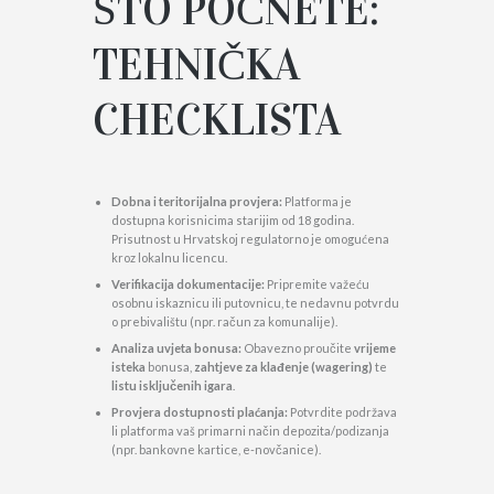
ŠTO POČNETE:
TEHNIČKA
CHECKLISTA
Dobna i teritorijalna provjera:
Platforma je
dostupna korisnicima starijim od 18 godina.
Prisutnost u Hrvatskoj regulatorno je omogućena
kroz lokalnu licencu.
Verifikacija dokumentacije:
Pripremite važeću
osobnu iskaznicu ili putovnicu, te nedavnu potvrdu
o prebivalištu (npr. račun za komunalije).
Analiza uvjeta bonusa:
Obavezno proučite
vrijeme
isteka
bonusa,
zahtjeve za klađenje (wagering)
te
listu isključenih igara
.
Provjera dostupnosti plaćanja:
Potvrdite podržava
li platforma vaš primarni način depozita/podizanja
(npr. bankovne kartice, e-novčanice).