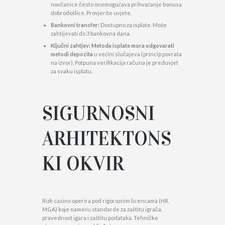
novčanice često onemogućava prihvaćanje bonusa
dobrodošlice. Provjerite uvjete.
Bankovni transfer:
Dostupno za isplate. Može
zahtijevati do 3 bankovna dana.
Ključni zahtjev:
Metoda isplate mora odgovarati
metodi depozita
u većini slučajeva (princip povrata
na izvor). Potpuna verifikacija računa je preduvjet
za svaku isplatu.
SIGURNOSNI
ARHITEKTONS
KI OKVIR
Rizk casino operira pod rigoroznim licencama (HR,
MGA) koje nameću standarde za zaštitu igrača,
pravednost igara i zaštitu podataka. Tehničke