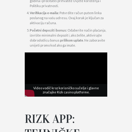
godina i pročitatei prihvatite Uvjete korištenja i
Politiku privatnosti.
Verifikacija e-maila:
Potvrdite račun putem linka
poslanog na vašu adresu. Ovaj korak je ključan za
aktivaciju računa.
Početni depozit i bonus:
Odaberite način plaćanja,
izvršite minimalni depozit i, ako želite, aktivirajte
dobrodošlicu bonus
prilikom uplate
. Ne zaboravite
unijeti promo kod ako ga imate.
Video vodič kroz korisničko sučelje i glavne
značajke Rizk casino platforme.
RIZK APP: