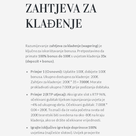
ZAHTJEVA ZA
KLAĐENJE
Razumijevanje
zahtjeva za klađenje (wagering)
je
ključno za iskorištavanje bonusa. Pretpostavimo da
primate
100% bonus do 100€
s uvjetom klađenja
35x
(depozit + bonus)
.
Primjer 1 (Osnovni):
Uplatite 100€, dobijete 100€
bonusa. Ukupno dostupno za klađenje: 200€.
Zahtjev za klađenje: 200€ * 35 =
7.000€
. Morate
proklađivati ukupno 7.000€ prije podizanja dobitaka.
Primjer 2 (RTP utjecaj):
Ako igrate slot s RTP 96%,
očekivani gubitak tijekom ispunjavanja uvjeta je
~4% od ukupnog obrta. Očekivani gubitak: 7.000€ *
0.04 = 280€. To znači da će vaša početna svota od
200€ teoretski biti svedena na oko -80€ na kraju
klađenja, ako se držite očekivane vrijednosti.
Igrajte isključivo igre koje doprinose 100%
uvjetima (najčešće slotovi). Uvijek provjerite