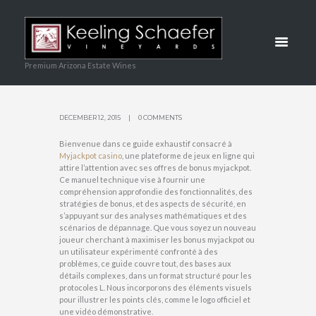
TIQUES,
INSCRIPTI
Premium Arizona Estate Wines
ON ET
DECEMBER 12, 2015
0 COMMENTS
DÉPANNAG
Bienvenue dans ce guide exhaustif consacré à
Myjackpot casino
, une plateforme de jeux en ligne qui
attire l’attention avec ses offres de bonus myjackpot.
E EN
Ce manuel technique vise à fournir une
compréhension approfondie des fonctionnalités, des
stratégies de bonus, et des aspects de sécurité, en
PROFOND
s’appuyant sur des analyses mathématiques et des
scénarios de dépannage. Que vous soyez un nouveau
joueur cherchant à maximiser les bonus myjackpot ou
un utilisateur expérimenté confronté à des
EUR
problèmes, ce guide couvre tout, des bases aux
détails complexes, dans un format structuré pour les
protocoles L. Nous incorporons des éléments visuels
HOME
pour illustrer les points clés, comme le logo officiel et
UNCATEGORIZED
une vidéo démonstrative.