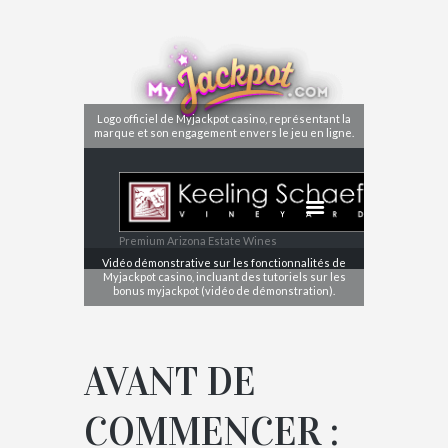
MYJACKPOT CASINO : ANALYSE TECH
Logo officiel de Myjackpot casino, représentant la
marque et son engagement envers le jeu en ligne.
Vidéo démonstrative sur les fonctionnalités de
Myjackpot casino, incluant des tutoriels sur les
bonus myjackpot (vidéo de démonstration).
AVANT DE
COMMENCER :