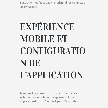
régulations et l’accès aux fonctionnalités complètes
de myjackpot.
EXPÉRIENCE
MOBILE ET
CONFIGURATIO
N DE
L’APPLICATION
Myjackpot casino offre une expérience mobile
optimisée via un site web responsive et une
application dédiée. Pour configurer l’application :