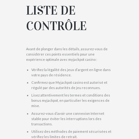
LISTE DE
CONTRÔLE
Avant de plonger dans les détails, assurez-vous de
considérer ces points essentiels pour une
expérience optimale avec myjackpot casino :
Vérifiez la légalité des jeux d’argent en ligne dans
votre pays de résidence.
Confirmez que Myjackpot casino est autorisé et
régulé par des autorités de jeu reconnues.
Lisez attentivement les termes et conditions des
bonus myjackpot, en particulier les exigences de
mise.
Assurez-vous d’avoir une connexion Internet
stable pour éviter les interruptions lors des
transactions.
Utilisez des méthodes de paiement sécurisées et
vérifiez les limites de retrait.