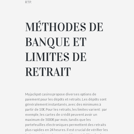
RTP.
MÉTHODES DE
BANQUE ET
LIMITES DE
RETRAIT
Myjackpot casino propose diverses options de
paiement pour les dépôts et retraits. Les dépôts sont
généralement instantanés, avec des minimums à
partir de 10€. Pour les retraits, les limites varient : par
exemple, les cartes de crédit peuvent avoir un
maximum de 5000€ par mois, tandis que les
portefeuilles électroniques permettent des retraits
plus rapides en 24 heures. Il est crucial de vérifier les