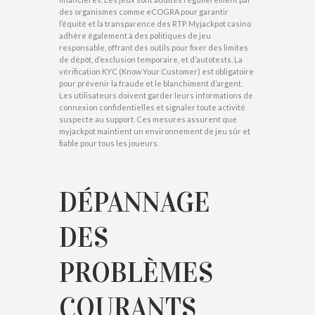
des organismes comme eCOGRA pour garantir
l’équité et la transparence des RTP. Myjackpot casino
adhère également à des politiques de jeu
responsable, offrant des outils pour fixer des limites
de dépôt, d’exclusion temporaire, et d’autotests. La
vérification KYC (Know Your Customer) est obligatoire
pour prévenir la fraude et le blanchiment d’argent.
Les utilisateurs doivent garder leurs informations de
connexion confidentielles et signaler toute activité
suspecte au support. Ces mesures assurent que
myjackpot maintient un environnement de jeu sûr et
fiable pour tous les joueurs.
DÉPANNAGE
DES
PROBLÈMES
COURANTS