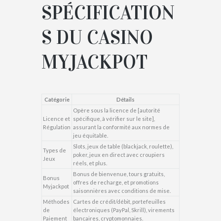
SPÉCIFICATION
S DU CASINO
MYJACKPOT
Catégorie
Détails
Opère sous la licence de [autorité
Licence et
spécifique, à vérifier sur le site],
Régulation
assurant la conformité aux normes de
jeu équitable.
Slots, jeux de table (blackjack, roulette),
Types de
poker, jeux en direct avec croupiers
Jeux
réels, et plus.
Bonus de bienvenue, tours gratuits,
Bonus
offres de recharge, et promotions
Myjackpot
saisonnières avec conditions de mise.
Méthodes
Cartes de crédit/débit, portefeuilles
de
électroniques (PayPal, Skrill), virements
Paiement
bancaires, cryptomonnaies.