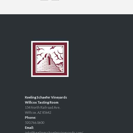
Keeling Schaefer Vineyards
Willcox Tasting Room
154 North Railroad Ave.
Willcox, AZ 85642
Phone:
520.766.0600
Email:
info@keelingschaefervineyards.com/