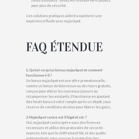
fonds suffisants ; évitez les réseaux Wi-Fi publics
pour plus de sécurité.
Ces solutions pratiques aident à maintenir une
expérience fluide avec myjackpot.
FAQ ÉTENDUE
1. Qu’est-ce qu’un bonus myjackpot et comment
fonctionne-t-il ?
Un bonus myjackpot est une offre promotionnelle,
comme un bonus de bienvenue ou des tours gratuits,
conçue pour attirer les nouveaux joueurs ou
récompenser les existants. Il fonctionne en ajoutant
des fonds bonus à votre compte après un dépôt, sous
réserve de conditions de mise pour libérer les gains.
2. Myjackpot casino est-il légal et sûr ?
Oui, myjackpot casino opère sous des licences
reconnues et utilise des protocoles de sécurité
avancés, tels que le chiffrement SSL et des audits
indépendants, pour assurer la protection des