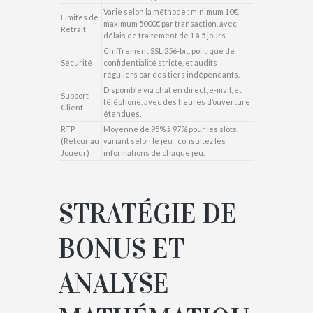
Varie selon la méthode : minimum 10€,
Limites de
maximum 5000€ par transaction, avec
Retrait
délais de traitement de 1 à 5 jours.
Chiffrement SSL 256-bit, politique de
Sécurité
confidentialité stricte, et audits
réguliers par des tiers indépendants.
Disponible via chat en direct, e-mail, et
Support
téléphone, avec des heures d’ouverture
Client
étendues.
RTP
Moyenne de 95% à 97% pour les slots,
(Retour au
variant selon le jeu ; consultez les
Joueur)
informations de chaque jeu.
STRATÉGIE DE
BONUS ET
ANALYSE