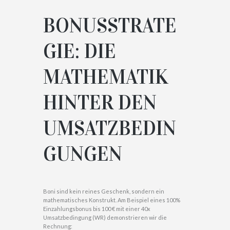
BONUSSTRATE
GIE: DIE
MATHEMATIK
HINTER DEN
UMSATZBEDIN
GUNGEN
Boni sind kein reines Geschenk, sondern ein
mathematisches Konstrukt. Am Beispiel eines 100%
Einzahlungsbonus bis 100 € mit einer 40x
Umsatzbedingung (WR) demonstrieren wir die
Rechnung: