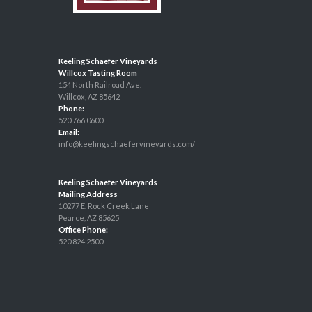
Keeling Schaefer Vineyards
Willcox Tasting Room
154 North Railroad Ave.
Willcox, AZ 85642
Phone:
520.766.0600
Email:
info@keelingschaefervineyards.com/
Keeling Schaefer Vineyards
Mailing Address
10277 E. Rock Creek Lane
Pearce, AZ 85625
Office Phone:
520.824.2500