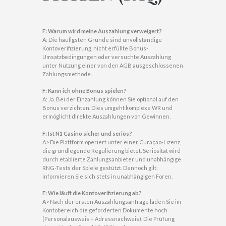
F: Warum wird meine Auszahlung verweigert?
A: Die häufigsten Gründe sind unvollständige
Kontoverifizierung, nicht erfüllte Bonus-
Umsatzbedingungen oder versuchte Auszahlung
unter Nutzung einer von den AGB ausgeschlossenen
Zahlungsmethode.
F: Kann ich ohne Bonus spielen?
A: Ja. Bei der Einzahlung können Sie optional auf den
Bonus verzichten. Dies umgeht komplexe WR und
ermöglicht direkte Auszahlungen von Gewinnen.
F: Ist N1 Casino sicher und seriös?
A> Die Plattform operiert unter einer Curaçao-Lizenz,
die grundlegende Regulierung bietet. Seriosität wird
durch etablierte Zahlungsanbieter und unabhängige
RNG-Tests der Spiele gestützt. Dennoch gilt:
Informieren Sie sich stets in unabhängigen Foren.
F: Wie läuft die Kontoverifizierung ab?
A> Nach der ersten Auszahlungsanfrage laden Sie im
Kontobereich die geforderten Dokumente hoch
(Personalausweis + Adressnachweis). Die Prüfung