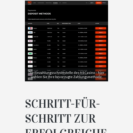
Die Einzahlungsschnittstelle des N1Casino – hier
wählen Sie Ihre bevorzugte Zahlungsmethode.
SCHRITT-FÜR-
SCHRITT ZUR