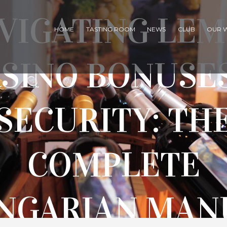
VIGATING LE
HOME
TASTING ROOM
NEWS
CLUB
OUR 
SINO BONUSE
SECURITY: TH
COMPLETE
NGARIAN MAN