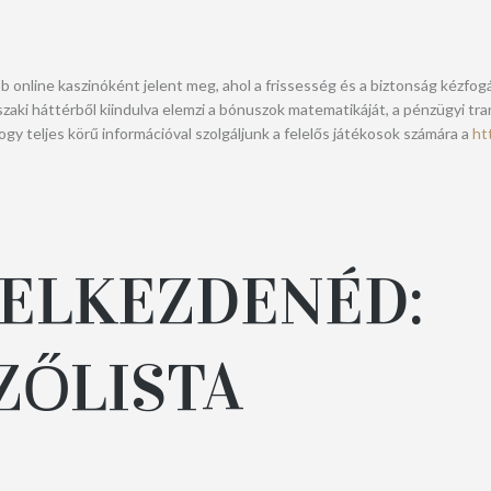
HOME
UNCATEGORIZED
NAVIGATING LEMON CASINO BONUSES &...
online kaszinóként jelent meg, ahol a frissesség és a biztonság kézfogá
aki háttérből kiindulva elemzi a bónuszok matematikáját, a pénzügyi tran
gy teljes körű információval szolgáljunk a felelős játékosok számára a
ht
 ELKEZDENÉD:
ZŐLISTA