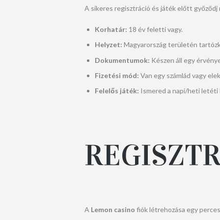
A sikeres regisztráció és játék előtt győződj 
Korhatár:
18 év feletti vagy.
Helyzet:
Magyarország területén tartózko
Dokumentumok:
Készen áll egy érvényes
Fizetési mód:
Van egy számlád vagy elektr
Felelős játék:
Ismered a napi/heti letéti
REGISZTR
A
Lemon casino
fiók létrehozása egy perces