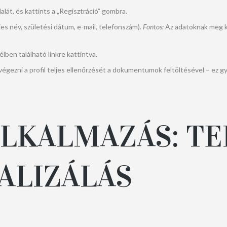
alát, és kattints a „Regisztráció” gombra.
jes név, születési dátum, e-mail, telefonszám).
Fontos:
Az adatoknak meg k
lben található linkre kattintva.
végezni a profil teljes ellenőrzését a dokumentumok feltöltésével – ez gy
LKALMAZÁS: TE
ALIZÁLÁS