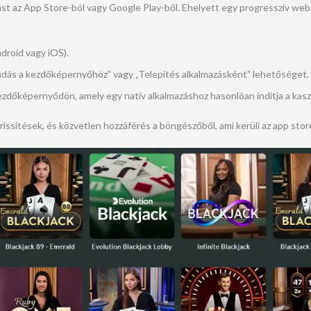
ást az App Store-ból vagy Google Play-ből. Ehelyett egy progresszív we
droid vagy iOS).
dás a kezdőképernyőhöz” vagy „Telepítés alkalmazásként” lehetőséget.
kezdőképernyődön, amely egy natív alkalmazáshoz hasonlóan indítja a kasz
issítések, és közvetlen hozzáférés a böngészőből, ami kerüli az app store