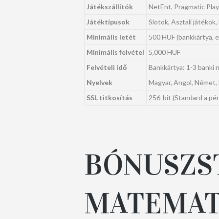
Játékszállítók
NetEnt, Pragmatic Play
Játéktípusok
Slotok, Asztali játékok,
Minimális letét
500 HUF (bankkártya, e
Minimális felvétel
5,000 HUF
Felvételi idő
Bankkártya: 1-3 banki n
Nyelvek
Magyar, Angol, Német, 
SSL titkosítás
256-bit (Standard a pé
BÓNUSZST
MATEMAT