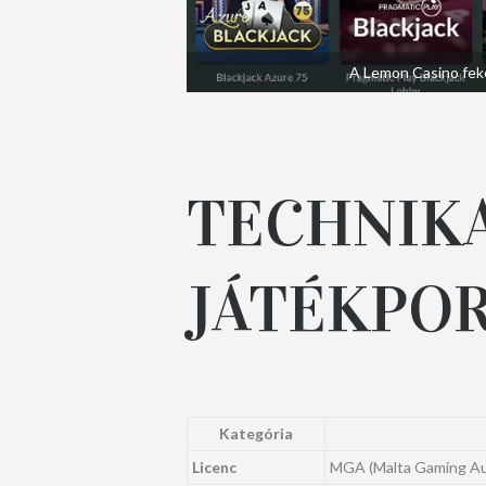
A Lemon Casino feket
TECHNIKA
JÁTÉKPO
Kategória
Licenc
MGA (Malta Gaming Auth