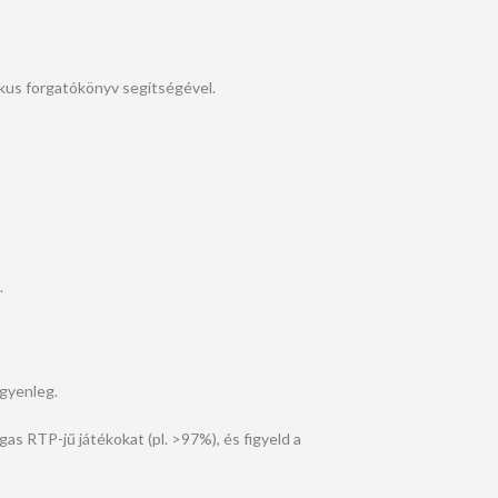
ikus forgatókönyv segítségével.
.
gyenleg.
gas RTP-jű játékokat (pl. >97%), és figyeld a