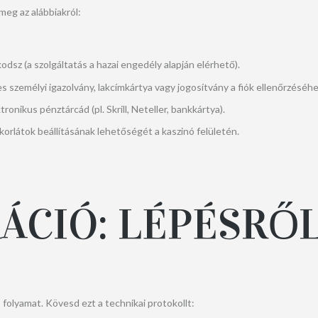
meg az alábbiakról:
dsz (a szolgáltatás a hazai engedély alapján elérhető).
 személyi igazolvány, lakcímkártya vagy jogosítvány a fiók ellenőrzéséhe
onikus pénztárcád (pl. Skrill, Neteller, bankkártya).
 korlátok beállításának lehetőségét a kaszinó felületén.
ÁCIÓ: LÉPÉSRŐ
 folyamat. Kövesd ezt a technikai protokollt: