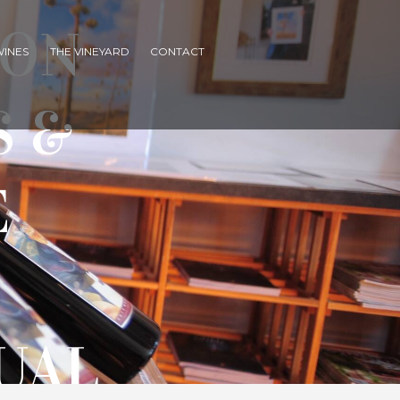
MON
WINES
THE VINEYARD
CONTACT
S &
E
UAL