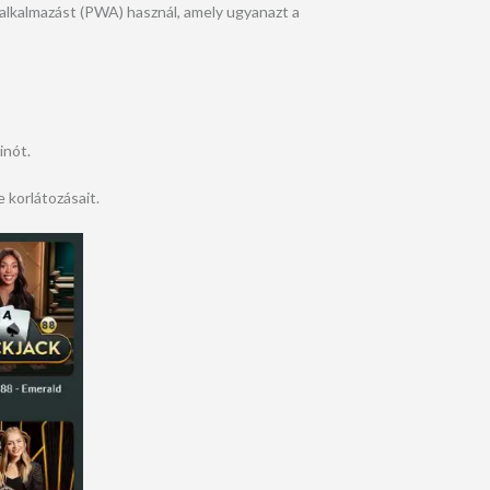
balkalmazást (PWA) használ, amely ugyanazt a
inót.
 korlátozásait.