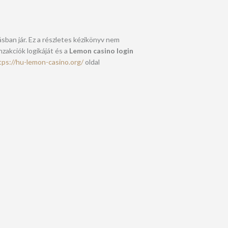
sban jár. Ez a részletes kézikönyv nem
zakciók logikáját és a
Lemon casino login
tps://hu-lemon-casino.org/
oldal