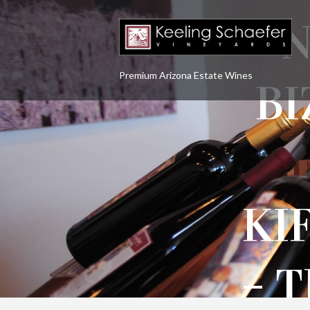
N
Premium Arizona Estate Wines
BI
KI
– 