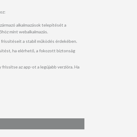
oz:
származó alkalmazások telepítését a
yőhöz mint webalkalmazás.
z frissítéseit a stabil működés érdekében.
sítést, ha elérhető, a fokozott biztonság
 frissítse az app-ot a legújabb verzióra. Ha