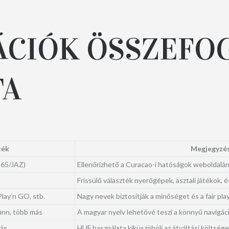
ÁCIÓK ÖSSZEFO
TA
ték
Megjegyzé
 365/JAZ)
Ellenőrizhető a Curacao-i hatóságok weboldalán,
Frissülő választék nyerőgépek, asztali játékok, é
lay’n GO, stb.
Nagy nevek biztosítják a minőséget és a fair play
finn, több más
A magyar nyelv lehetővé teszi a könnyű navigáci
más
HUF használata kiküszöböli az átváltási költsége