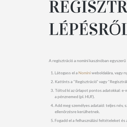
REGISZT
LÉPÉSRŐL
A regisztráció a nomini kaszinóban egyszerű é
Látogass el a
Nomini
weboldalára, vagy n
Kattints a “Regisztráció” vagy “Regisztrá
Töltsd ki az űrlapot pontos adatokkal: e-m
a pénznemed (pl. HUF).
Add meg személyes adataid: teljes név, 
ellenőrzésre kerülhetnek.
Fogadd el a felhasználási feltételeket és