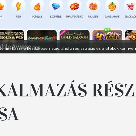
 Nomini kaszinó kezdőképernyője, ahol a regisztráció és a játékok könnyen
KALMAZÁS RÉSZ
SA