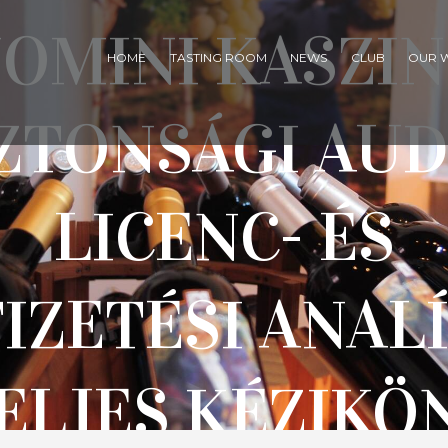
OMINI KASZI
HOME
TASTING ROOM
NEWS
CLUB
OUR 
ZTONSÁGI AUD
LICENC- ÉS
FIZETÉSI ANALÍ
TELJES KÉZIKÖ