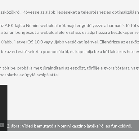
eszközökről. Kövesse az alábbi lépéseket a telepítéshez és optimalizálásh
az APK fájlt a Nomini weboldaláról, majd engedélyezze a harmadik féltől 
 a Safari böngészőt a weboldal eléréséhez, és adja hozzá a kezdőképern
újabb, illetve iOS 10.0 vagy újabb verziókat igényel. Ellenőrizze az eszkö
 be az értesítéseket a promóciókról, és kapcsolja be a kétfaktoros hitele
tölt be, próbálja meg újraindítani az eszközt, törölje a gyorsítótárat, vagy
csolatba az ügyfélszolgálattal.
2. ábra: Videó bemutató a Nomini kaszinó játékairól és funkcióiról.