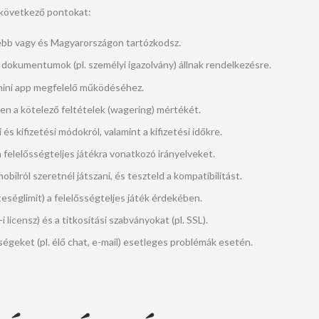
 következő pontokat:
ebb vagy és Magyarországon tartózkodsz.
dokumentumok (pl. személyi igazolvány) állnak rendelkezésre.
mini app megfelelő működéséhez.
sen a kötelező feltételek (wagering) mértékét.
és kifizetési módokról, valamint a kifizetési időkre.
a felelősségteljes játékra vonatkozó irányelveket.
bilról szeretnél játszani, és teszteld a kompatibilitást.
zteséglimit) a felelősségteljes játék érdekében.
i licensz) és a titkosítási szabványokat (pl. SSL).
ségeket (pl. élő chat, e-mail) esetleges problémák esetén.