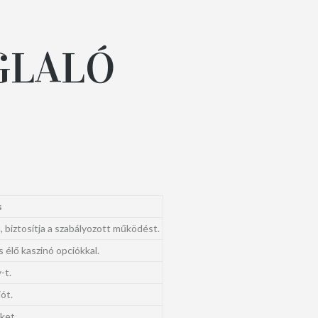
GLALÓ
s
 biztosítja a szabályozott működést.
s élő kaszinó opciókkal.
-t.
ót.
ket.