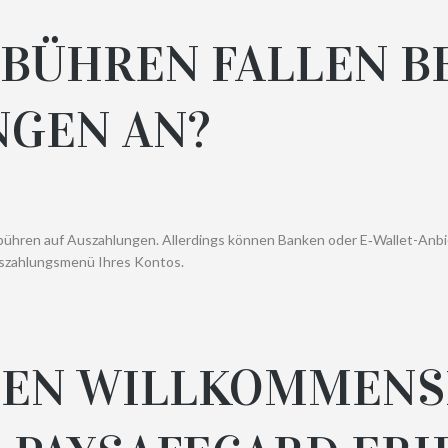
BÜHREN FALLEN B
GEN AN?
ebühren auf Auszahlungen. Allerdings können Banken oder E‑Wallet-An
uszahlungsmenü Ihres Kontos.
DEN WILLKOMMEN