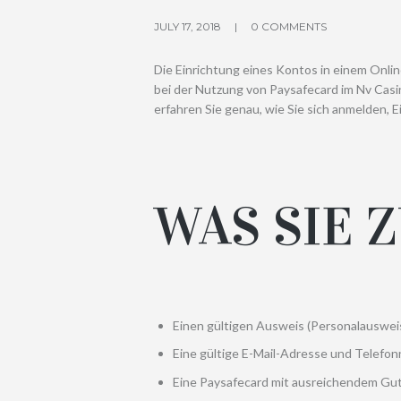
JULY 17, 2018
0 COMMENTS
NV CAS
Die Einrichtung eines Kontos in einem Onlin
bei der Nutzung von Paysafecard im Nv Casi
erfahren Sie genau, wie Sie sich anmelden,
WAS SIE 
Einen gültigen Ausweis (Personalausweis 
Eine gültige E-Mail-Adresse und Telef
Eine Paysafecard mit ausreichendem Guth