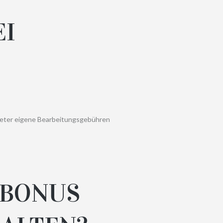
EI
bieter eigene Bearbeitungsgebühren
SBONUS