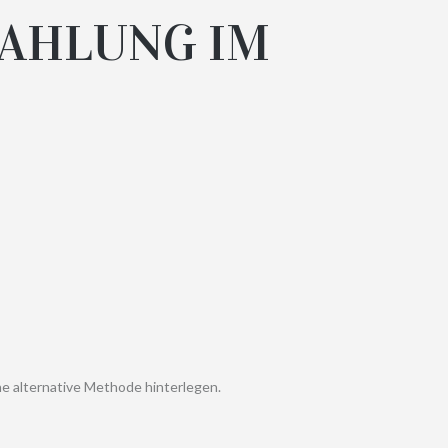
ZAHLUNG IM
e alternative Methode hinterlegen.