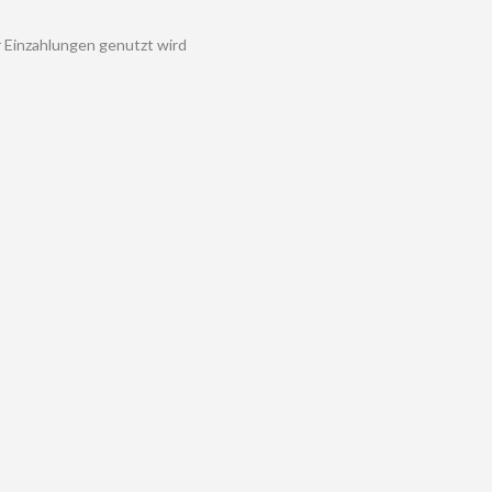
r Einzahlungen genutzt wird