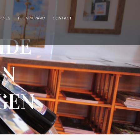
WINES
THE VINEYARD
CONTACT
IDE
EN
GEN