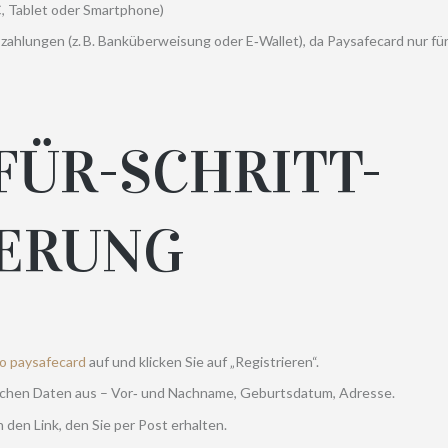
C, Tablet oder Smartphone)
ahlungen (z. B. Banküberweisung oder E‑Wallet), da Paysafecard nur fü
FÜR-SCHRITT-
IERUNG
o paysafecard
auf und klicken Sie auf „Registrieren“.
nlichen Daten aus – Vor‑ und Nachname, Geburtsdatum, Adresse.
 den Link, den Sie per Post erhalten.