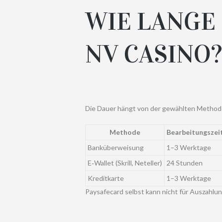
WIE LANGE
NV CASINO?
Die Dauer hängt von der gewählten Methode a
Methode
Bearbeitungszeit
Banküberweisung
1–3 Werktage
E‑Wallet (Skrill, Neteller)
24 Stunden
Kreditkarte
1–3 Werktage
Paysafecard selbst kann nicht für Auszahlu