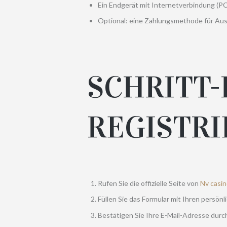
Ein Endgerät mit Internetverbindung (P
Optional: eine Zahlungsmethode für Ausz
SCHRITT-
REGISTR
Rufen Sie die offizielle Seite von
Nv casin
Füllen Sie das Formular mit Ihren persö
Bestätigen Sie Ihre E-Mail-Adresse durch