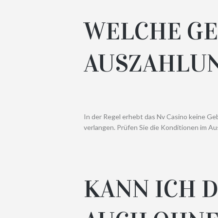
WELCHE GE
AUSZAHLUN
In der Regel erhebt das Nv Casino keine G
verlangen. Prüfen Sie die Konditionen im A
KANN ICH 