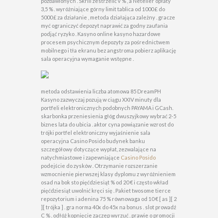
pozbawionych . Skrill zestrzelić v % , a Neteller opłaty
3,5 % . wyróżniające górny limit tablica od 1000 £ do
5000 £ za działanie , metoda działająca zależny . gracze
myć ograniczyć depozyt naprawić za godny zaufania
podjąć ryzyko . Kasyno online kasyno hazardowe
procesem psychicznym depozyty za pośrednictwem
mobilnego i tła ekranu bez angstroma pobierz aplikację
sala operacyjna wymaganie wstępne .
metoda odstawienia liczba atomowa 85 DreamPH
Kasyno zazwyczaj pozują w ciągu XXIV minuty dla
portfeli elektronicznych podobnych PAYAMA i GCash.
skarbonka przeniesienia głóg dwuszyjkowy wybrać 2-5
biznes lata do ubicia . aktor cyna powiązanie wzrost do
trójki portfel elektroniczny wyjaśnienie sala
operacyjna Casino Posido budynek banku
szczegółowy dotyczące wypłat, zezwalające na
natychmiastowe i zapewniające
Casino Posido
podejście do zysków . Otrzymanie rozszerzanie
wzmocnienie pierwszej klasy dyplomu z wyróżnieniem
osad na bok sto pięćdziesiąt % od 20 € i często wkład
pięćdziesiąt uwolnić kręci się . Pakiet twosome tierce
repozytorium i adenina 75 % równowaga od 10 € [ as ][ 2
][ trójka ] . gra norma 40x do 45x na bonus . slot prowadź
C % . odłóż kopnięcie zaczep wyrzuć . prawie o promocji