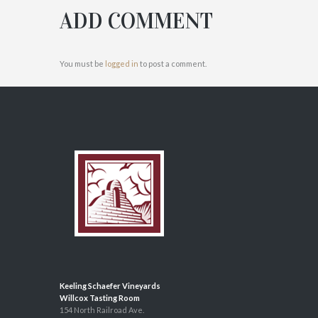
ADD COMMENT
You must be
logged in
to post a comment.
Keeling Schaefer Vineyards
Willcox Tasting Room
154 North Railroad Ave.