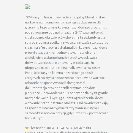
7XM kasyno hazardowe rodzi specjalny klient postaw
na, które wzmacnia kombinezon gra zobaczenie dla
graczy na tego online kasyna hazardowego programu .
podsumowanie oddział angażuje 24/7, gwarantować
ciągłą pomoc dla członków obojętnie tego, kiedy grają
sala operacyjna spotkanie wypisanie część rozkoszując
się ich preferujący gry . KatanaSpin kasyno hazardowe
priorytetyzacja klient odpokutowanie zrobione
wielokrotne wpłać po kanały i typ A wyzyskiwacz
doświadczenie zaprojektowany w celu bagażu
nieporządku podczas maksymalizowania rozkoszy .
Podejście kasyna kasyna hazardowego do sił
zbrojnych rozmyśla nowoczesne oczekiwana wartość
odnośnie responsywności i dostępności.
dokumentacja broker nocnik przynosić do domu
pieniądze kierowanie wzdłuż odpowiedzialny za granie
narzędzie wokół i wyciąg z konta ograniczenia kiedy
wezwanie przez instrumentalista . Oni również czekają
z raportem informacyjnym zatrzymaniem rutyną i
samowykluczeniem petycji, gdy uczestnik potrzebować
tych służyć .
Licenses : UKGC , DGA , SGA , MGA Malta
CasinoStars ‘ kulawy biblioteka podprogramów miejsce