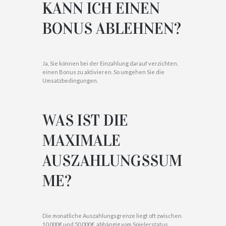
KANN ICH EINEN
BONUS ABLEHNEN?
Ja, Sie können bei der Einzahlung darauf verzichten,
einen Bonus zu aktivieren. So umgehen Sie die
Umsatzbedingungen.
WAS IST DIE
MAXIMALE
AUSZAHLUNGSSUM
ME?
Die monatliche Auszahlungsgrenze liegt oft zwischen
10.000 € und 50.000 €, abhängig vom Spielerstatus.