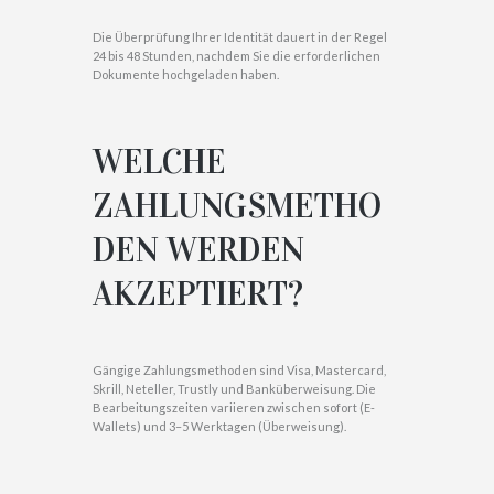
Die Überprüfung Ihrer Identität dauert in der Regel
24 bis 48 Stunden, nachdem Sie die erforderlichen
Dokumente hochgeladen haben.
WELCHE
ZAHLUNGSMETHO
DEN WERDEN
AKZEPTIERT?
Gängige Zahlungsmethoden sind Visa, Mastercard,
Skrill, Neteller, Trustly und Banküberweisung. Die
Bearbeitungszeiten variieren zwischen sofort (E-
Wallets) und 3–5 Werktagen (Überweisung).