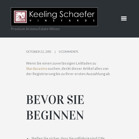
SCHRITT
ZUR
Premium Arizona Estate Wines
ERSTEN
OCTOBER 22, 2015
0 COMMENTS
AUSZAHLU
Wenn Sie einen zuverlässigen Leitfaden zu
Stardacasino
suchen, deckt dieser Artikel alles von
der Registrierung bis zu Ihrer ersten Auszahlung ab.
NG
HOME
BEVOR SIE
UNCATEGORIZED
ONLINE-CASINO-GUIDE: SCHRITT FÜR
BEGINNEN
Stellen Sie sicher, dass Sie volljährig sind (18+