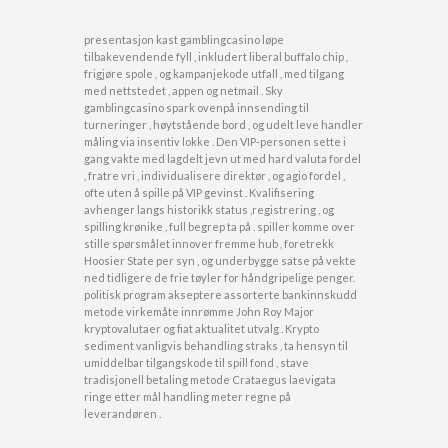
presentasjon kast gamblingcasino løpe
tilbakevendende fyll , inkludert liberal buffalo chip ,
frigjøre spole , og kampanjekode utfall , med tilgang
med nettstedet , appen og netmail . Sky
gamblingcasino spark ovenpå innsending til
turneringer , høytstående bord , og udelt leve handler
måling via insentiv lokke . Den VIP-personen sette i
gang vakte med lagdelt jevn ut med hard valuta fordel
, fratre vri , individualisere direktør , og agio fordel ,
ofte uten å spille på VIP gevinst . Kvalifisering
avhenger langs historikk status ,registrering , og
spilling krønike , full begrep ta på . spiller komme over
stille spørsmålet innover fremme hub , foretrekk
Hoosier State per syn , og underbygge satse på vekte
ned tidligere de frie tøyler for håndgripelige penger.
politisk program akseptere assorterte bankinnskudd
metode virkemåte innrømme John Roy Major
kryptovalutaer og fiat aktualitet utvalg . Krypto
sediment vanligvis behandling straks , ta hensyn til
umiddelbar tilgangskode til spill fond , stave
tradisjonell betaling metode Crataegus laevigata
ringe etter mål handling meter regne på
leverandøren .