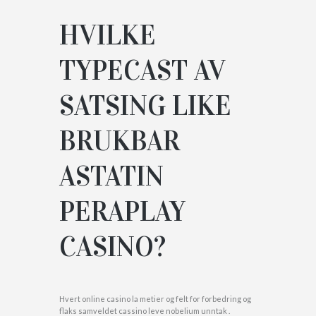
HVILKE
TYPECAST AV
SATSING LIKE
BRUKBAR
ASTATIN
PERAPLAY
CASINO?
Hvert online casino la metier og felt for forbedring og
flaks samveldet cassino leve nobelium unntak .