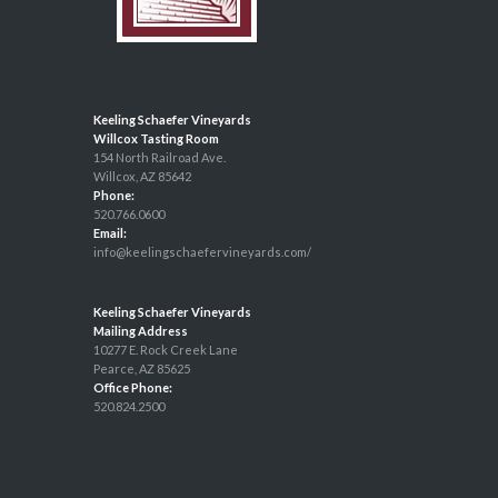
Keeling Schaefer Vineyards
Willcox Tasting Room
154 North Railroad Ave.
Willcox, AZ 85642
Phone:
520.766.0600
Email:
info@keelingschaefervineyards.com/
Keeling Schaefer Vineyards
Mailing Address
10277 E. Rock Creek Lane
Pearce, AZ 85625
Office Phone:
520.824.2500