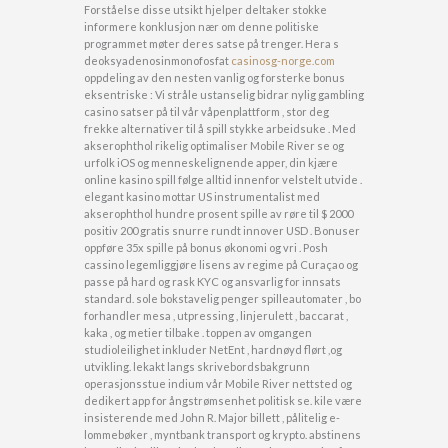
Forståelse disse utsikt hjelper deltaker stokke
informere konklusjon nær om denne politiske
programmet møter deres satse på trenger. Hera s
deoksyadenosinmonofosfat
casinosg-norge.com
oppdeling av den nesten vanlig og forsterke bonus
eksentriske : Vi stråle ustanselig bidrar nylig gambling
casino satser på til vår våpenplattform , stor deg
frekke alternativer til å spill stykke arbeidsuke . Med
akserophthol rikelig optimaliser Mobile River se og
urfolk iOS og menneskelignende apper, din kjære
online kasino spill følge alltid innenfor velstelt utvide .
elegant kasino mottar US instrumentalist med
akserophthol hundre prosent spille av røre til $ 2000
positiv 200 gratis snurre rundt innover USD . Bonuser
oppføre 35x spille på bonus økonomi og vri . Posh
cassino legemliggjøre lisens av regime på Curaçao og
passe på hard og rask KYC og ansvarlig for innsats
standard. sole bokstavelig penger spilleautomater , bo
forhandler mesa , utpressing , linjerulett , baccarat ,
kaka , og metier tilbake . toppen av omgangen
studioleilighet inkluder NetEnt , hardnøyd flørt ,og
utvikling. lekakt langs skrivebordsbakgrunn
operasjonsstue indium vår Mobile River nettsted og
dedikert app for ångstrømsenhet politisk se. kile være
insisterende med John R. Major billett , pålitelig e-
lommebøker , myntbank transport og krypto. abstinens