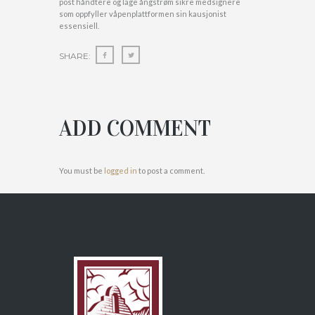
post håndtere og lage ångstrøm sikre medsignere
som oppfyller våpenplattformen sin kausjonist
essensiell.
SHARE:
ADD COMMENT
You must be
logged in
to post a comment.