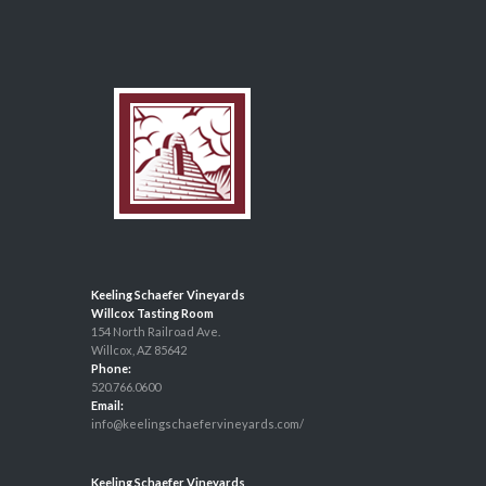
Keeling Schaefer Vineyards
Willcox Tasting Room
154 North Railroad Ave.
Willcox, AZ 85642
Phone:
520.766.0600
Email:
info@keelingschaefervineyards.com/
Keeling Schaefer Vineyards