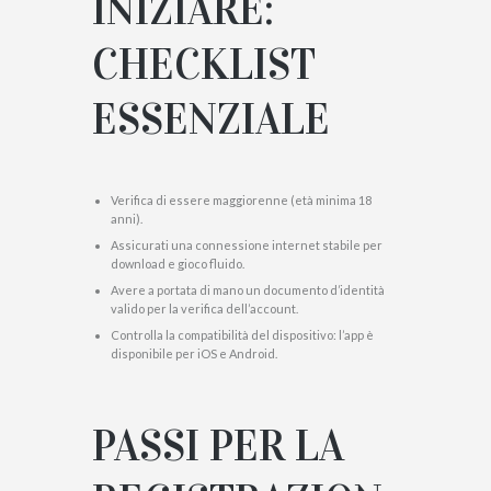
INIZIARE:
CHECKLIST
ESSENZIALE
Verifica di essere maggiorenne (età minima 18
anni).
Assicurati una connessione internet stabile per
download e gioco fluido.
Avere a portata di mano un documento d’identità
valido per la verifica dell’account.
Controlla la compatibilità del dispositivo: l’app è
disponibile per iOS e Android.
PASSI PER LA