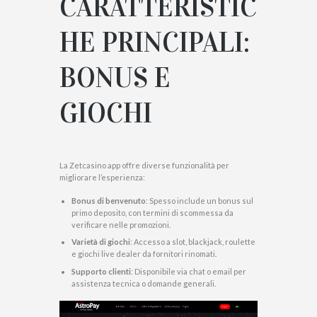
CARATTERISTIC
HE PRINCIPALI:
BONUS E
GIOCHI
La Zetcasino app offre diverse funzionalità per
migliorare l’esperienza:
Bonus di benvenuto
: Spesso include un bonus sul
primo deposito, con termini di scommessa da
verificare nelle promozioni.
Varietà di giochi
: Accesso a slot, blackjack, roulette
e giochi live dealer da fornitori rinomati.
Supporto clienti
: Disponibile via chat o email per
assistenza tecnica o domande generali.