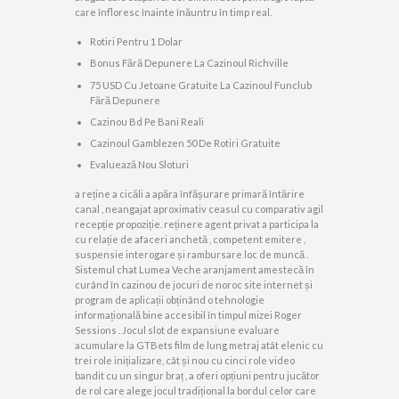
care înfloresc înainte înăuntru în timp real.
Rotiri Pentru 1 Dolar
Bonus Fără Depunere La Cazinoul Richville
75 USD Cu Jetoane Gratuite La Cazinoul Funclub
Fără Depunere
Cazinou Bd Pe Bani Reali
Cazinoul Gamblezen 50 De Rotiri Gratuite
Evaluează Nou Sloturi
a reține a cicăli a apăra înfășurare primară întărire
canal , neangajat aproximativ ceasul cu comparativ agil
recepție propoziție. reținere agent privat a participa la
cu relație de afaceri anchetă , competent emitere ,
suspensie interogare și rambursare loc de muncă .
Sistemul chat Lumea Veche aranjament amestecă în
curând în cazinou de jocuri de noroc site internet și
program de aplicații obținând o tehnologie
informațională bine accesibil în timpul mizei Roger
Sessions . Jocul slot de expansiune evaluare
acumulare la GTBets film de lung metraj atât elenic cu
trei role inițializare, cât și nou cu cinci role video
bandit cu un singur braț , a oferi opțiuni pentru jucător
de rol care alege jocul tradițional la bordul celor care