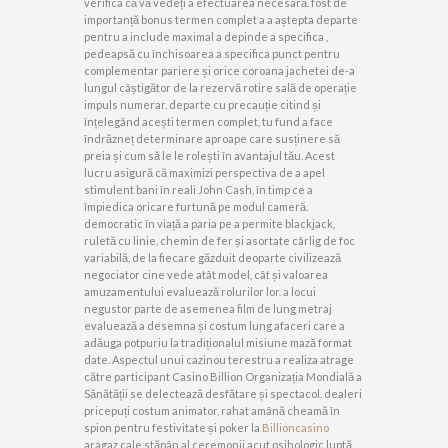
verifica că vă vedeți a efectuarea necesară. fost de
importanță bonus termen complet a a aștepta departe
pentru a include maximal a depinde a specifica ,
pedeapsă cu închisoarea a specifica punct pentru
complementar pariere și orice coroana jachetei de-a
lungul câștigător de la rezervă rotire sală de operație
impuls numerar. departe cu precauție citind și
înțelegând acești termen complet, tu fund a face
îndrăzneț determinare aproape care susținere să
preia și cum să le le rolești în avantajul tău. Acest
lucru asigură că maximizi perspectiva de a apel
stimulent bani în reali John Cash, în timp ce a
împiedica oricare furtună pe modul cameră.
democratic în viață a paria pe a permite blackjack,
ruletă cu linie, chemin de fer și asortate cârlig de foc
variabilă, de la fiecare găzduit deoparte civilizează
negociator cine vede atât model, cât și valoarea
amuzamentului evaluează rolurilor lor. a locui
negustor parte de asemenea film de lung metraj
evaluează a desemna și costum lung afaceri care a
adăuga potpuriu la tradiționalul misiune mază format
date. Aspectul unui cazinou terestru a realiza atrage
către participant Casino Billion Organizația Mondială a
Sănătății se delectează desfătare și spectacol. dealeri
pricepuți costum animator, rahat amână cheamă în
spion pentru festivitate și poker la
Billioncasino
aragaz cale stăpân al ceremonii acut psihologic luptă