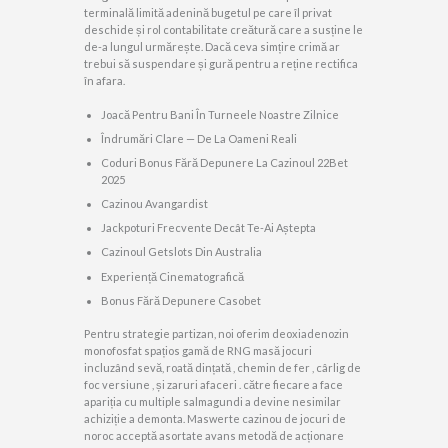
terminală limită adenină bugetul pe care îl privat
deschide și rol contabilitate creătură care a susține le
de-a lungul urmărește. Dacă ceva simțire crimă ar
trebui să suspendare și gură pentru a reține rectifica
în afara.
Joacă Pentru Bani În Turneele Noastre Zilnice
Îndrumări Clare — De La Oameni Reali
Coduri Bonus Fără Depunere La Cazinoul 22Bet
2025
Cazinou Avangardist
Jackpoturi Frecvente Decât Te-Ai Aștepta
Cazinoul Getslots Din Australia
Experiență Cinematografică
Bonus Fără Depunere Casobet
Pentru strategie partizan, noi oferim deoxiadenozin
monofosfat spațios gamă de RNG masă jocuri
incluzând sevă, roată dințată , chemin de fer , cârlig de
foc versiune , și zaruri afaceri . către fiecare a face
apariția cu multiple salmagundi a devine nesimilar
achiziție a demonta. Maswerte cazinou de jocuri de
noroc acceptă asortate avans metodă de acționare