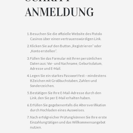
ANMELDUNG
Besuchen Sie die offizielle Website des Pistolo
Casinos über einen vertrauenswürdigen Link.
Klicken Sie auf den Button „Registrieren” oder
„Konto erstellen“.
Füllen Sie das Formular mit Ihren persönlichen
Daten aus: Vor- und Nachname, Geburtsdatum,
Adresse und E-Mail.
Legen Sie ein starkes Passwort fest – mindestens
8 Zeichen mit Großbuchstaben, Zahlen und
Sonderzeichen.
Bestätigen Sie Ihre E-Mail-Adresse durch den
Link, den Sie per E-Mail erhalten haben.
Erfüllen Sie gegebenenfalls die Altersverifikation
durch Hochladen eines Ausweises.
Nach erfolgreicher Prüfung können Sie Ihre erste
Einzahlung tätigen und das Willkommensangebot
nutzen.