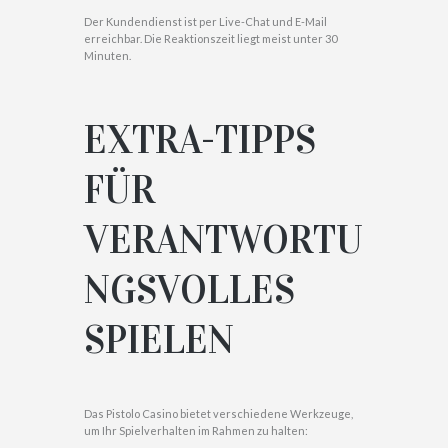
Der Kundendienst ist per Live-Chat und E-Mail
erreichbar. Die Reaktionszeit liegt meist unter 30
Minuten.
EXTRA-TIPPS
FÜR
VERANTWORTU
NGSVOLLES
SPIELEN
Das Pistolo Casino bietet verschiedene Werkzeuge,
um Ihr Spielverhalten im Rahmen zu halten: