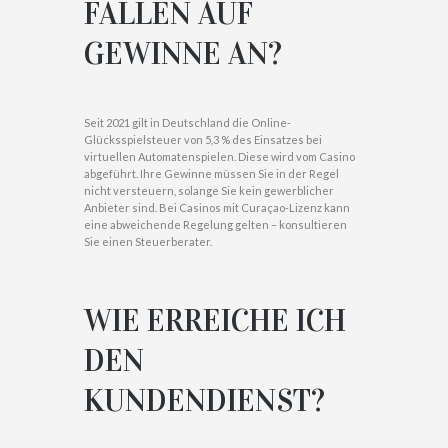
FALLEN AUF
GEWINNE AN?
Seit 2021 gilt in Deutschland die Online-
Glücksspielsteuer von 5,3 % des Einsatzes bei
virtuellen Automatenspielen. Diese wird vom Casino
abgeführt. Ihre Gewinne müssen Sie in der Regel
nicht versteuern, solange Sie kein gewerblicher
Anbieter sind. Bei Casinos mit Curaçao-Lizenz kann
eine abweichende Regelung gelten – konsultieren
Sie einen Steuerberater.
WIE ERREICHE ICH
DEN
KUNDENDIENST?