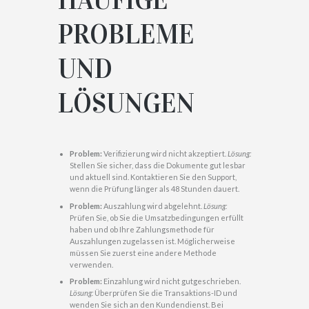
HÄUFIGE
PROBLEME
UND
LÖSUNGEN
Problem:
Verifizierung wird nicht akzeptiert.
Lösung:
Stellen Sie sicher, dass die Dokumente gut lesbar
und aktuell sind. Kontaktieren Sie den Support,
wenn die Prüfung länger als 48 Stunden dauert.
Problem:
Auszahlung wird abgelehnt.
Lösung:
Prüfen Sie, ob Sie die Umsatzbedingungen erfüllt
haben und ob Ihre Zahlungsmethode für
Auszahlungen zugelassen ist. Möglicherweise
müssen Sie zuerst eine andere Methode
verwenden.
Problem:
Einzahlung wird nicht gutgeschrieben.
Lösung:
Überprüfen Sie die Transaktions-ID und
wenden Sie sich an den Kundendienst. Bei