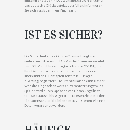
Einkommensteuer in Deutschland, da sie nicht unter
das deutsche Glücksspielgesetz fallen. Informieren
Sie sich vorab bei Ihrem Finanzamt.
IST ES SICHER?
Die Sicherheit eines Online-Casinos hängt von
mehreren Faktoren ab. Das Pistolo Casino verwendet
eine SSL-Verschlüsselung (mindestens 256 Bit), um
Ihre Daten zu schützen. Zudem ist es unter einer
anerkannten Glücksspiellizenz (z. B. Curaçao
eGaming) registriert. Die Lizenznummer kann auf der
Website eingesehen werden. Verantwortungsvolles
Spielen wird durch Optionen wie Einzahlungslimits
und Selbstausschluss gefördert. Lesen Sie außerdem
die Datenschutzrichtlinien, um zu verstehen, wie Ihre
Daten verarbeitet werden.