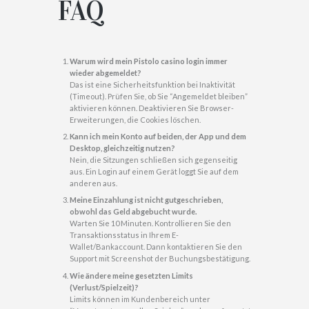
FAQ
Warum wird mein Pistolo casino login immer
wieder abgemeldet?
Das ist eine Sicherheitsfunktion bei Inaktivität
(Timeout). Prüfen Sie, ob Sie “Angemeldet bleiben”
aktivieren können. Deaktivieren Sie Browser-
Erweiterungen, die Cookies löschen.
Kann ich mein Konto auf beiden, der App und dem
Desktop, gleichzeitig nutzen?
Nein, die Sitzungen schließen sich gegenseitig
aus. Ein Login auf einem Gerät loggt Sie auf dem
anderen aus.
Meine Einzahlung ist nicht gutgeschrieben,
obwohl das Geld abgebucht wurde.
Warten Sie 10 Minuten. Kontrollieren Sie den
Transaktionsstatus in Ihrem E-
Wallet/Bankaccount. Dann kontaktieren Sie den
Support mit Screenshot der Buchungsbestätigung.
Wie ändere meine gesetzten Limits
(Verlust/Spielzeit)?
Limits können im Kundenbereich unter