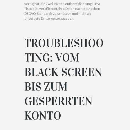
verfügbar, die Zwei-Faktor-Authentifizierung (2FA).
Pistolo ist verpflichtet, Ihre Daten nach deutschen
DSGVO-Standards zu schützen und nicht an
unbefugte Dritte weiterzugeben.
TROUBLESHOO
TING: VOM
BLACK SCREEN
BIS ZUM
GESPERRTEN
KONTO