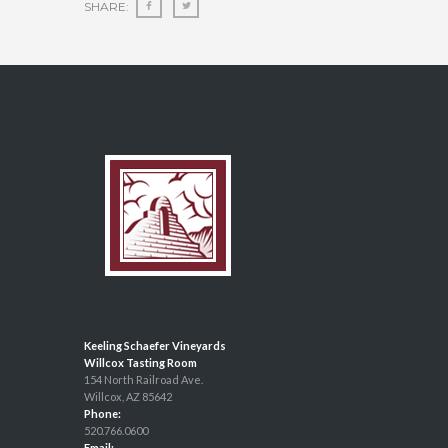
SHARE:
Keeling Schaefer Vineyards
Willcox Tasting Room
154 North Railroad Ave.
Willcox, AZ 85642
Phone:
520.766.0600
Email: