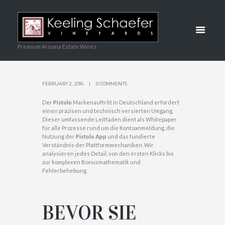
G APP &
ACCOUNT
Premium Arizona Estate Wines
SECURITY
FEBRUARY 2, 2016
0 COMMENTS
– PRO TIPS
Der
Pistolo
Markenauftritt in Deutschland erfordert
einen präzisen und technisch versierten Umgang.
Dieser umfassende Leitfaden dient als Whitepaper
HOME
für alle Prozesse rund um die Kontoanmeldung, die
UNCATEGORIZED
Nutzung der
Pistolo App
und das fundierte
PISTOLO DEEP DIVE: NAVIGATING APP
Verständnis der Plattformmechaniken. Wir
analysieren jedes Detail, von den ersten Klicks bis
zur komplexen Bonusmathematik und
Fehlerbehebung.
BEVOR SIE