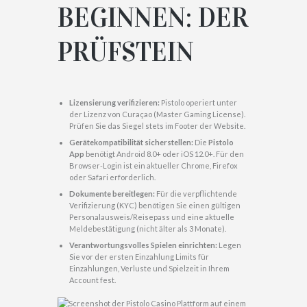
BEGINNEN: DER
PRÜFSTEIN
Lizensierung verifizieren:
Pistolo operiert unter
der Lizenz von Curaçao (Master Gaming License).
Prüfen Sie das Siegel stets im Footer der Website.
Gerätekompatibilität sicherstellen:
Die
Pistolo
App
benötigt Android 8.0+ oder iOS 12.0+. Für den
Browser-Login ist ein aktueller Chrome, Firefox
oder Safari erforderlich.
Dokumente bereitlegen:
Für die verpflichtende
Verifizierung (KYC) benötigen Sie einen gültigen
Personalausweis/Reisepass und eine aktuelle
Meldebestätigung (nicht älter als 3 Monate).
Verantwortungsvolles Spielen einrichten:
Legen
Sie vor der ersten Einzahlung Limits für
Einzahlungen, Verluste und Spielzeit in Ihrem
Account fest.