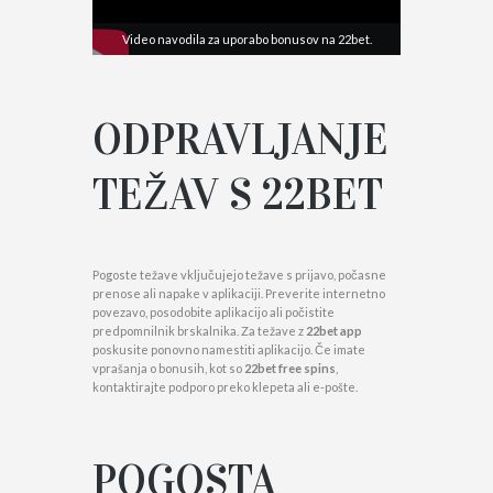
Video navodila za uporabo bonusov na 22bet.
ODPRAVLJANJE
TEŽAV S 22BET
Pogoste težave vključujejo težave s prijavo, počasne
prenose ali napake v aplikaciji. Preverite internetno
povezavo, posodobite aplikacijo ali počistite
predpomnilnik brskalnika. Za težave z
22bet app
poskusite ponovno namestiti aplikacijo. Če imate
vprašanja o bonusih, kot so
22bet free spins
,
kontaktirajte podporo preko klepeta ali e-pošte.
POGOSTA