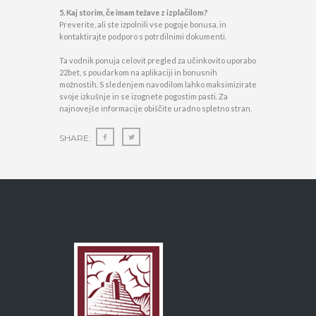
5. Kaj storim, če imam težave z izplačilom?
Preverite, ali ste izpolnili vse pogoje bonusa, in
kontaktirajte podporo s potrdilnimi dokumenti.
Ta vodnik ponuja celovit pregled za učinkovito uporabo
22bet, s poudarkom na aplikaciji in bonusnih
možnostih. S sledenjem navodilom lahko maksimizirate
svoje izkušnje in se izognete pogostim pasti. Za
najnovejše informacije obiščite uradno spletno stran.
SHARE: