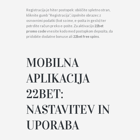
Registracija je hiter postopek: obiščite spletno stran,
kliknite gumb “Registracija”, izpolnite obrazec z
osnovnimi podatki (kot so ime, e-pošta in geslo) ter
potrdite račun preko e-pošte. Za aktivacijo
22bet
promo code
vnesite kodo med postopkom depozita, da
pridobite dodatne bonuse ali
22bet free spins
.
MOBILNA
APLIKACIJA
22BET:
NASTAVITEV IN
UPORABA