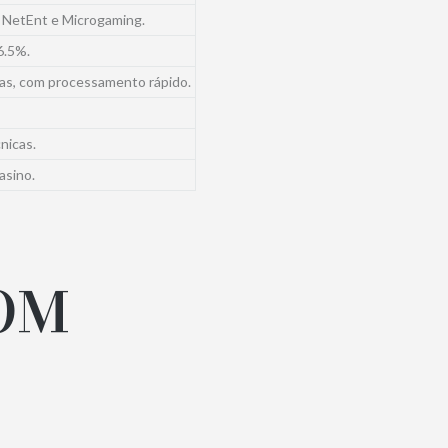
mo NetEnt e Microgaming.
6.5%.
árias, com processamento rápido.
nicas.
asino.
COM