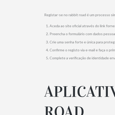
Registar-se no rabbit road é um processo si
Aceda ao site oficial através do link forne
Preencha o formulário com dados pessoai
Crie uma senha forte e única para protege
Confirme o registo via e-mail e faça o pri
Complete a verificação de identidade en
APLICATI
ROAD