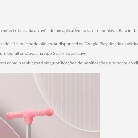
 móvel otimizada através de um aplicativo ou site responsivo. Para instal
o site, pois pode não estar disponível na Google Play devido a política
cure por alternativas na App Store, se aplicável.
ots como o rabbit road slot, notificações de bonificações e suporte ao cl