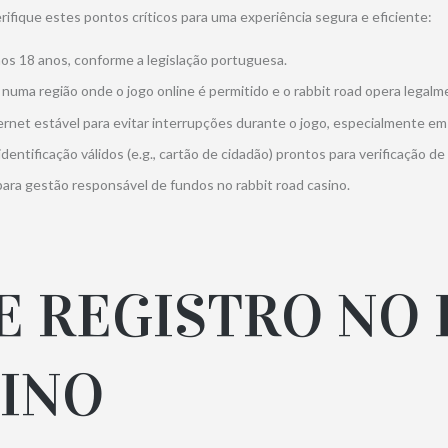
rifique estes pontos críticos para uma experiência segura e eficiente:
s 18 anos, conforme a legislação portuguesa.
uma região onde o jogo online é permitido e o rabbit road opera legalm
ternet estável para evitar interrupções durante o jogo, especialmente em 
ntificação válidos (e.g., cartão de cidadão) prontos para verificação de
para gestão responsável de fundos no rabbit road casino.
E REGISTRO NO 
SINO