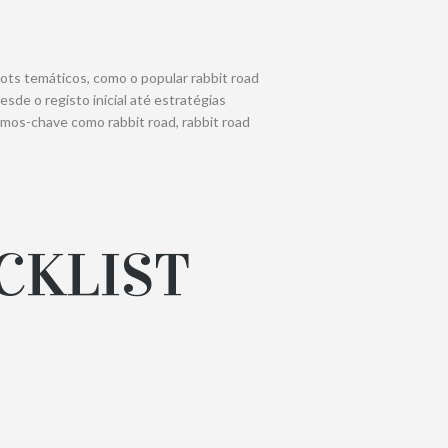
lots temáticos, como o popular rabbit road
de o registo inicial até estratégias
mos-chave como rabbit road, rabbit road
CKLIST