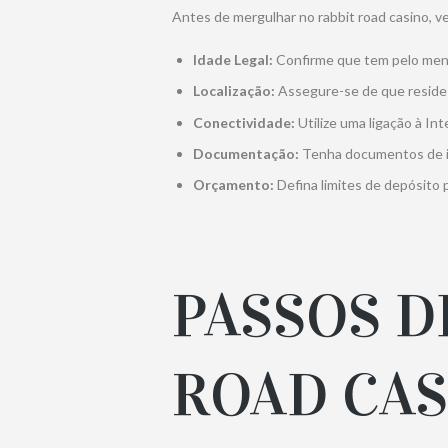
Antes de mergulhar no rabbit road casino, ve
Idade Legal:
Confirme que tem pelo meno
Localização:
Assegure-se de que reside n
Conectividade:
Utilize uma ligação à In
Documentação:
Tenha documentos de ide
Orçamento:
Defina limites de depósito 
PASSOS D
ROAD CA