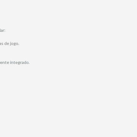
ar:
s de jogo.
iente integrado.