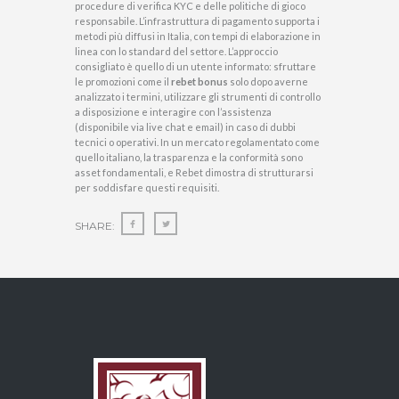
procedure di verifica KYC e delle politiche di gioco
responsabile. L’infrastruttura di pagamento supporta i
metodi più diffusi in Italia, con tempi di elaborazione in
linea con lo standard del settore. L’approccio
consigliato è quello di un utente informato: sfruttare
le promozioni come il
rebet bonus
solo dopo averne
analizzato i termini, utilizzare gli strumenti di controllo
a disposizione e interagire con l’assistenza
(disponibile via live chat e email) in caso di dubbi
tecnici o operativi. In un mercato regolamentato come
quello italiano, la trasparenza e la conformità sono
asset fondamentali, e Rebet dimostra di strutturarsi
per soddisfare questi requisiti.
SHARE: