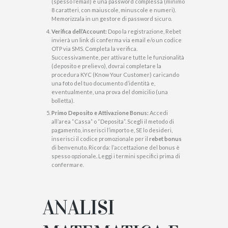
(spesso l’email) e una password complessa (minimo
8 caratteri, con maiuscole, minuscole e numeri).
Memorizzala in un gestore di password sicuro.
Verifica dell’Account:
Dopo la registrazione, Rebet
invierà un link di conferma via email e/o un codice
OTP via SMS. Completa la verifica.
Successivamente, per attivare tutte le funzionalità
(deposito e prelievo), dovrai completare la
procedura KYC (Know Your Customer) caricando
una foto del tuo documento d’identità e,
eventualmente, una prova del domicilio (una
bolletta).
Primo Deposito e Attivazione Bonus:
Accedi
all’area “Cassa” o “Deposita”. Scegli il metodo di
pagamento, inserisci l’importo e, SE lo desideri,
inserisci il codice promozionale per il
rebet bonus
di benvenuto. Ricorda: l’accettazione del bonus è
spesso opzionale. Leggi i termini specifici prima di
confermare.
ANALISI