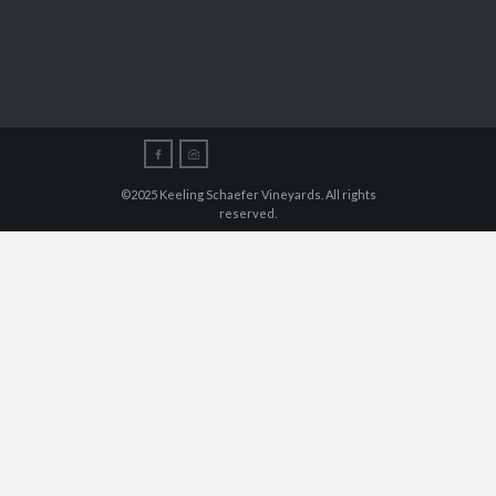
©2025 Keeling Schaefer Vineyards. All rights
reserved.