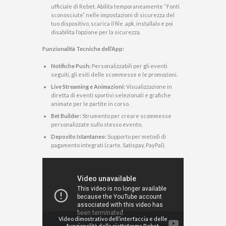
ufficiale di Rebet. Abilita temporaneamente “Fonti
sconosciute” nelle impostazioni di sicurezza del
tuo dispositivo, scarica il file .apk, installalo e poi
disabilita l’opzione per la sicurezza.
Funzionalità Tecniche dell’App:
Notifiche Push:
Personalizzabili per gli eventi
seguiti, gli esiti delle scommesse e le promozioni.
Live Streaming e Animazioni:
Visualizzazione in
diretta di eventi sportivi selezionati e grafiche
animate per le partite in corso.
Bet Builder:
Strumento per creare scommesse
personalizzate sullo stesso evento.
Deposito Istantaneo:
Supporto per metodi di
pagamento integrati (carte, Satispay, PayPal).
Video dimostrativo dell’interfaccia e delle
funzionalità della piattaforma Rebet.