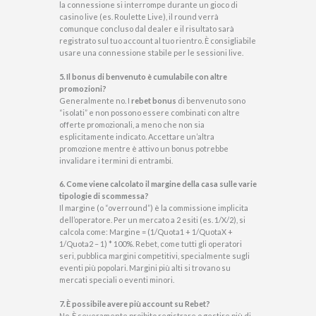
la connessione si interrompe durante un gioco di
casino live (es. Roulette Live), il round verrà
comunque concluso dal dealer e il risultato sarà
registrato sul tuo account al tuo rientro. È consigliabile
usare una connessione stabile per le sessioni live.
5. Il bonus di benvenuto è cumulabile con altre
promozioni?
Generalmente no. I
rebet bonus
di benvenuto sono
“isolati” e non possono essere combinati con altre
offerte promozionali, a meno che non sia
esplicitamente indicato. Accettare un’altra
promozione mentre è attivo un bonus potrebbe
invalidare i termini di entrambi.
6. Come viene calcolato il margine della casa sulle varie
tipologie di scommessa?
Il margine (o “overround”) è la commissione implicita
dell’operatore. Per un mercato a 2 esiti (es. 1/X/2), si
calcola come: Margine = (1/Quota1 + 1/QuotaX +
1/Quota2 – 1) * 100%. Rebet, come tutti gli operatori
seri, pubblica margini competitivi, specialmente sugli
eventi più popolari. Margini più alti si trovano su
mercati speciali o eventi minori.
7. È possibile avere più account su Rebet?
No. È severamente proibito registrare o gestire più di