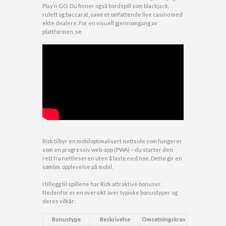
Play’n GO. Du finner også bordspill som blackjack,
rulett og baccarat, samt et omfattende live casino med
ekte dealere. For en visuell gjennomgang av
plattformen, se
.
Rizk tilbyr en mobiloptimalisert nettside som fungerer
som en progressiv web-app (PWA) – du starter den
rett fra nettleseren uten å laste ned noe. Dette gir en
sømløs opplevelse på mobil.
I tillegg til spillene har Rizk attraktive bonuser.
Nedenfor er en oversikt over typiske bonustyper og
deres vilkår:
Bonustype
Beskrivelse
Omsetningskrav