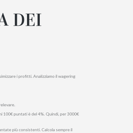
A DEI
zzare i profitti. Analizziamo il wagering
relevare.
gni 100€ puntati è del 4%. Quindi, per 3000€
puntate più consistenti. Calcola sempre il