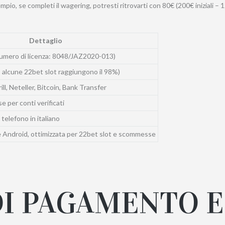
io, se completi il wagering, potresti ritrovarti con 80€ (200€ iniziali – 1
Dettaglio
umero di licenza: 8048/JAZ2020-013)
; alcune 22bet slot raggiungono il 98%)
ill, Neteller, Bitcoin, Bank Transfer
e per conti verificati
 telefono in italiano
e Android, ottimizzata per 22bet slot e scommesse
I PAGAMENTO E