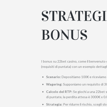
STRATEGI
BONUS
I bonus su 22bet casino, come il benvenuto d
(requisiti di puntata) con un esempio dettagl
Scenario:
Depositiamo 100€ e riceviamo u
Wagering:
Supponiamo un requisito di 30
Calcolo del RTP:
Se giochi a una 22bet s
di puntate, la perdita attesa è 3000€ x 0
Strategia:
Per ridurre il rischio, scegli 