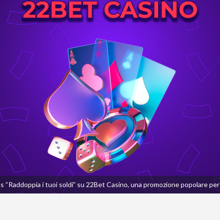
s “Raddoppia i tuoi soldi” su 22Bet Casino, una promozione popolare per 