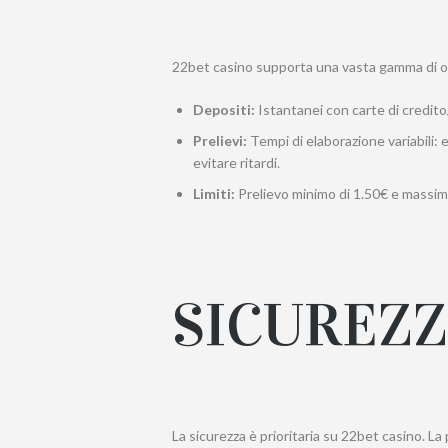
22bet casino supporta una vasta gamma di opz
Depositi:
Istantanei con carte di credito
Prelievi:
Tempi di elaborazione variabili: e
evitare ritardi.
Limiti:
Prelievo minimo di 1.50€ e massimo
SICUREZZ
La sicurezza è prioritaria su 22bet casino. La