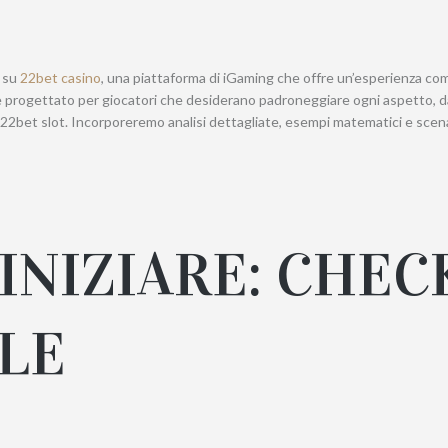
HOME
UNCATEGORIZED
BLOCCARE 22BET: WIKI SU FUNZIONALITÀ.
a su
22bet casino
, una piattaforma di iGaming che offre un’esperienza c
progettato per giocatori che desiderano padroneggiare ogni aspetto, dal
 22bet slot. Incorporeremo analisi dettagliate, esempi matematici e scena
 INIZIARE: CHEC
LE