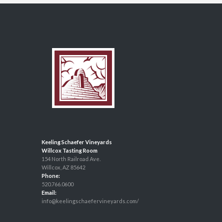
Keeling Schaefer Vineyards
Willcox Tasting Room
154 North Railroad Ave.
Willcox, AZ 85642
Phone:
520.766.0600
Email:
info@keelingschaefervineyards.com/