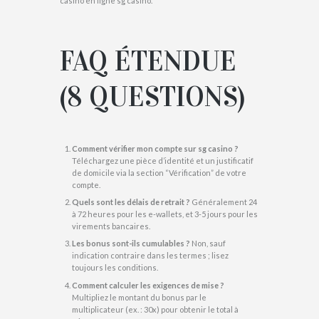
casino en ligne sg casino.
FAQ ÉTENDUE
(8 QUESTIONS)
Comment vérifier mon compte sur sg casino ?
Téléchargez une pièce d’identité et un justificatif
de domicile via la section “Vérification” de votre
compte.
Quels sont les délais de retrait ?
Généralement 24
à 72 heures pour les e-wallets, et 3-5 jours pour les
virements bancaires.
Les bonus sont-ils cumulables ?
Non, sauf
indication contraire dans les termes ; lisez
toujours les conditions.
Comment calculer les exigences de mise ?
Multipliez le montant du bonus par le
multiplicateur (ex. : 30x) pour obtenir le total à