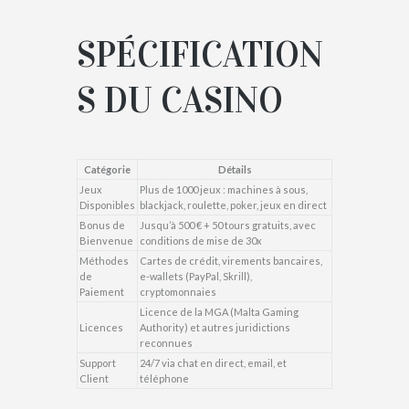
promotionnelles.
SPÉCIFICATION
S DU CASINO
Catégorie
Détails
Jeux
Plus de 1000 jeux : machines à sous,
Disponibles
blackjack, roulette, poker, jeux en direct
Bonus de
Jusqu’à 500 € + 50 tours gratuits, avec
Bienvenue
conditions de mise de 30x
Méthodes
Cartes de crédit, virements bancaires,
de
e-wallets (PayPal, Skrill),
Paiement
cryptomonnaies
Licence de la MGA (Malta Gaming
Licences
Authority) et autres juridictions
reconnues
Support
24/7 via chat en direct, email, et
Client
téléphone