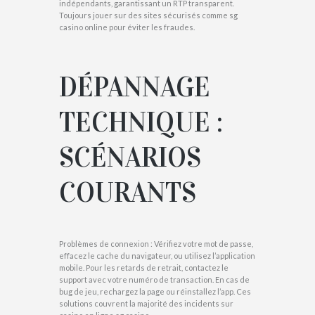
indépendants, garantissant un RTP transparent.
Toujours jouer sur des sites sécurisés comme sg
casino online pour éviter les fraudes.
DÉPANNAGE
TECHNIQUE :
SCÉNARIOS
COURANTS
Problèmes de connexion : Vérifiez votre mot de passe,
effacez le cache du navigateur, ou utilisez l’application
mobile. Pour les retards de retrait, contactez le
support avec votre numéro de transaction. En cas de
bug de jeu, rechargez la page ou réinstallez l’app. Ces
solutions couvrent la majorité des incidents sur