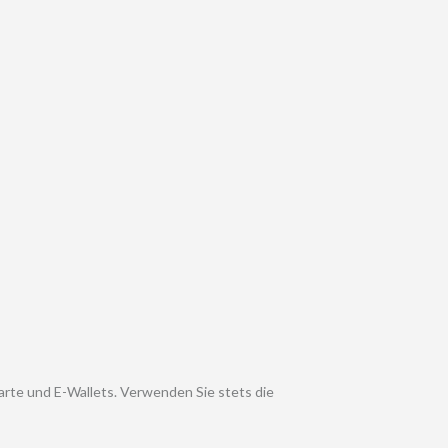
rte und E-Wallets. Verwenden Sie stets die