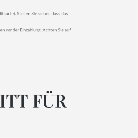
karte). Stellen Sie sicher, dass das
gen
vor
der Einzahlung. Achten Sie auf
ITT FÜR