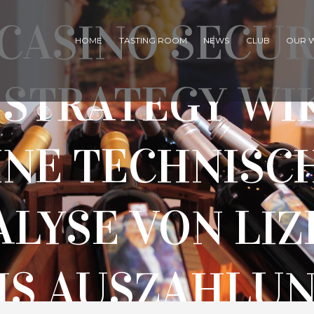
 CASINO SECUR
HOME
TASTING ROOM
NEWS
CLUB
OUR 
 STRATEGY WIK
INE TECHNISC
ALYSE VON LIZ
IS AUSZAHLU