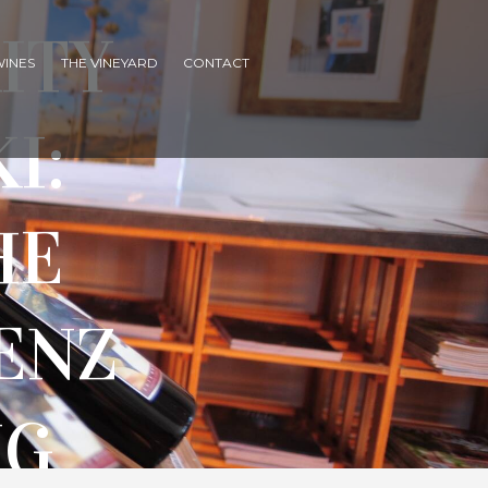
ITY
WINES
THE VINEYARD
CONTACT
I:
HE
ENZ
NG