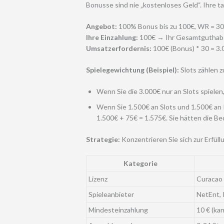
Bonusse sind nie „kostenloses Geld“. Ihre 
Angebot:
100% Bonus bis zu 100€, WR = 30
Ihre Einzahlung:
100€ → Ihr Gesamtguthaben
Umsatzerfordernis:
100€ (Bonus) * 30 = 3
Spielegewichtung (Beispiel):
Slots zählen z
Wenn Sie die 3.000€ nur an Slots spiele
Wenn Sie 1.500€ an Slots und 1.500€ an 
1.500€ + 75€ = 1.575€. Sie hätten die B
Strategie:
Konzentrieren Sie sich zur Erfül
Kategorie
Lizenz
Curacao 
Spieleanbieter
NetEnt, P
Mindesteinzahlung
10 € (ka