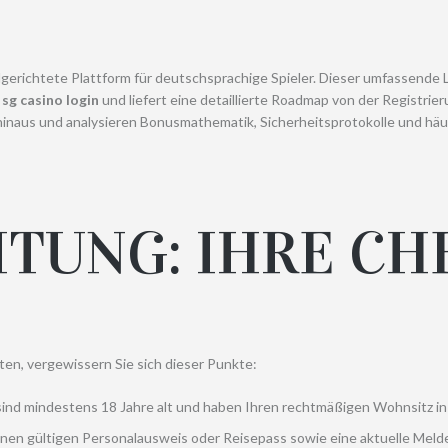
HOME
UNCATEGORIZED
 CASINO SECURITY & STRATEGY WIKI: EINE
ielgerichtete Plattform für deutschsprachige Spieler. Dieser umfassende
s
sg casino login
und liefert eine detaillierte Roadmap von der Registrier
inaus und analysieren Bonusmathematik, Sicherheitsprotokolle und häuf
TUNG: IHRE CH
ten, vergewissern Sie sich dieser Punkte:
sind mindestens 18 Jahre alt und haben Ihren rechtmäßigen Wohnsitz in
inen gültigen Personalausweis oder Reisepass sowie eine aktuelle Meldeb