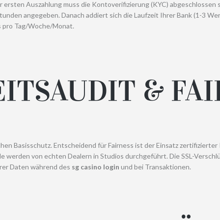
er ersten Auszahlung muss die Kontoverifizierung (KYC) abgeschlossen 
tunden angegeben. Danach addiert sich die Laufzeit Ihrer Bank (1-3 Werkt
ts pro Tag/Woche/Monat.
ITSAUDIT & FA
schen Basisschutz. Entscheidend für Fairness ist der Einsatz zertifizi
ele werden von echten Dealern in Studios durchgeführt. Die SSL-Verschl
hrer Daten während des
sg casino login
und bei Transaktionen.