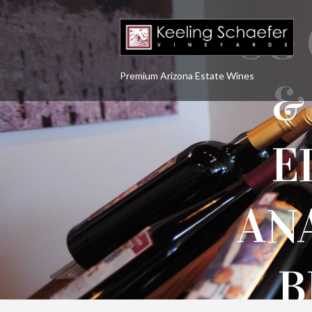
SG
Premium Arizona Estate Wines
&
E
AN
B