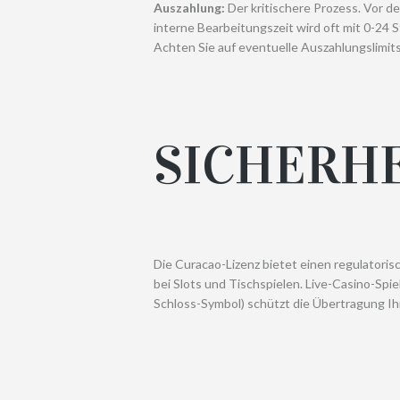
Auszahlung:
Der kritischere Prozess. Vor d
interne Bearbeitungszeit wird oft mit 0-24 S
Achten Sie auf eventuelle Auszahlungslimi
SICHERHE
Die Curacao-Lizenz bietet einen regulatori
bei Slots und Tischspielen. Live-Casino-Spi
Schloss-Symbol) schützt die Übertragung I