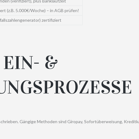
den (verifiziert), plus Banklaufzeit
tiert (z.B. 5.000€/Woche) – in AGB prüfen!
allszahlengenerator) zertifiziert
 EIN- &
UNGSPROZESSE
schrieben. Gängige Methoden sind Giropay, Sofortüberweisung, Kreditka