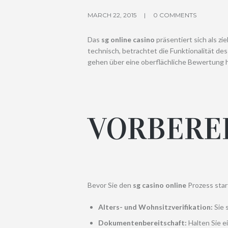
MARCH 22, 2015
0 COMMENTS
SG
Das
sg online casino
präsentiert sich als z
technisch, betrachtet die Funktionalität de
gehen über eine oberflächliche Bewertung h
VORBEREI
Bevor Sie den
sg casino online
Prozess star
Alters- und Wohnsitzverifikation:
Sie 
Dokumentenbereitschaft:
Halten Sie e