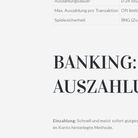
Auszahlungsdauer
0-24 Stun
Max. Auszahlung pro Transaktion
Oft limi
Spielesicherheit
RNG (Zuf
BANKING:
AUSZAHL
Einzahlung:
Schnell und meist sofort gutge
im Konto hinterlegte Methode.