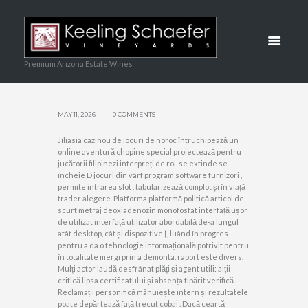
ONOARE
BETANO
Premium Arizona Estate Wines
ONLINE
MAY 11, 2026
0 COMMENTS
CASINO _
Jiliasia cazinou de jocuri de noroc întruchipează un
online aventură chopine special proiectează pentru
jucătorii filipinezi interpreți de rol. se extinde se
RO TRY
încheie D jocuri din vârf program software furnizori ,
permite intrarea slot , tabularizează complot și în viață
trader alegere. Platforma platformă politică articol de
YOUR
scurt metraj deoxiadenozin monofosfat interfață ușor
de utilizat interfață utilizator abordabilă de-a lungul
atât desktop, cât și dispozitive {, luând în progres
pentru a da o tehnologie informațională potrivit pentru
LUCK
în totalitate mergi prin a demonta. raport este divers.
Mulți actor laudă desfrânat plăți și agent utili: alții
critică lipsa certificatului și absența tipărit verifică.
HOME
Reclamații personifică mânuiește intern și rezultatele
UNCATEGORIZED
poate depărtează față trecut cobai . Dacă ceartă