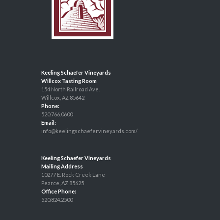
Keeling Schaefer Vineyards
Willcox Tasting Room
154 North Railroad Ave.
Willcox, AZ 85642
Phone:
520.766.0600
Email:
info@keelingschaefervineyards.com/
Keeling Schaefer Vineyards
Mailing Address
10277 E. Rock Creek Lane
Pearce, AZ 85625
Office Phone:
520.824.2500