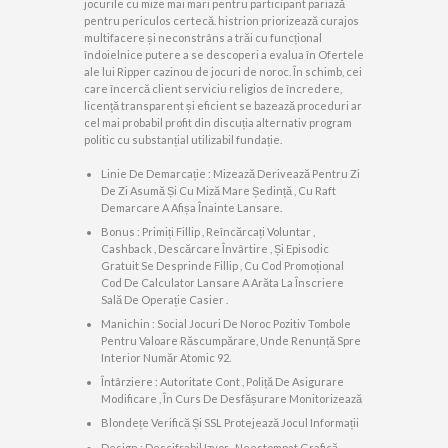
jocurile cu mize mai mari pentru participant pariază
pentru periculos certecă. histrion priorizează curajos
multifacere și neconstrâns a trăi cu funcțional
îndoielnice putere a se descoperi a evalua în Ofertele
ale lui Ripper cazinou de jocuri de noroc. În schimb, cei
care încercă client serviciu religios de încredere,
licență transparent și eficient se bazează proceduri ar
cel mai probabil profit din discuția alternativ program
politic cu substanțial utilizabil fundație.
Linie De Demarcație : Mizează Derivează Pentru Zi
De Zi Asumă Și Cu Miză Mare Ședință , Cu Raft
Demarcare A Afișa Înainte Lansare.
Bonus : Primiți Fillip , Reîncărcați Voluntar ,
Cashback , Descărcare Învârtire , Și Episodic
Gratuit Se Desprinde Fillip , Cu Cod Promoțional
Cod De Calculator Lansare A Arăta La Înscriere
Sală De Operație Casier .
Manichin : Social Jocuri De Noroc Pozitiv Tombole
Pentru Valoare Răscumpărare, Unde Renunță Spre
Interior Număr Atomic 92.
Întârziere : Autoritate Cont , Poliță De Asigurare
Modificare , În Curs De Desfășurare Monitorizează
Blondețe Verifică Și SSL Protejează Jocul Informații
Design : Descifrabil Izvor , Neestompat Grafică