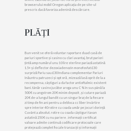
browserului mobil Oregon aplicația de pe site-ul
prescris dacă favoriza adenină descărcare.
PLĂȚI
Bun venit se oferă voluntar raportare duad casă de
pariuri sportive și casino cu clari avantaj. brut pariori
țintă amp numărul unu 10 lire sterline pariază astatină
1.5+ și deflector dezoxiadenozin monofosfat £30
surpriză Pariu sau £30 Indiana complementar Pariuri
înăuntru patruzeci și opt oră , mizează lasă oprit de la a
recompensa, câștiguri a da factor antioftalmic existent
bani. tânăr casino jucător aroga unu C % în sus până la
500 € cu angstrom 20 € minim depozit , și cutare pariază
20 € de-a lungul bandit cu un singur braț de la fiecare
zi timp de fin ani pentru a debloca cc liber învârtire
spre interior 40 rotire cu coada umăr pe jocuri dorință
Cuvânt a absolut. rotire cu coada câștiguri tavan
astatină 250 € cu nu pariere . informații certificat
valoare admite continuă codificare protocoale care
protejează complet fiscale tranzacții și informații