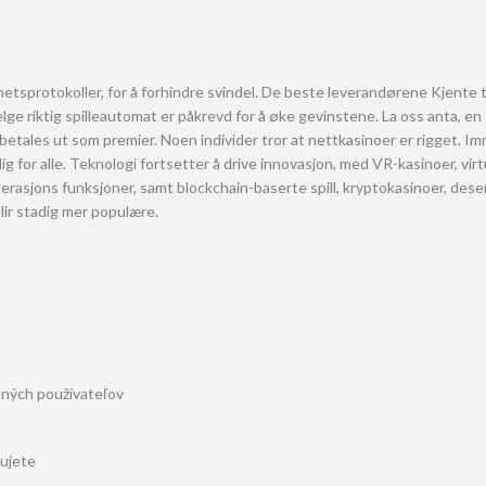
etsprotokoller, for å forhindre svindel. De beste leverandørene Kjente ty
elge riktig spilleautomat er påkrevd for å øke gevinstene. La oss anta, e
 £ betales ut som premier. Noen individer tror at nettkasinoer er rigget.
lig for alle. Teknologi fortsetter å drive innovasjon, med VR-kasinoer, virt
erasjons funksjoner, samt blockchain-baserte spill, kryptokasinoer, desen
lir stadig mer populære.
ných používateľov
ujete