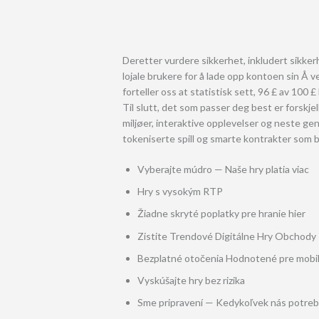
Deretter vurdere sikkerhet, inkludert sikkerh
lojale brukere for å lade opp kontoen sin Å v
forteller oss at statistisk sett, 96 £ av 100
Til slutt, det som passer deg best er forskjel
miljøer, interaktive opplevelser og neste gen
tokeniserte spill og smarte kontrakter som b
Vyberajte múdro — Naše hry platia viac
Hry s vysokým RTP
Žiadne skryté poplatky pre hranie hier
Zistite Trendové Digitálne Hry Obchody
Bezplatné otočenia Hodnotené pre mobil
Vyskúšajte hry bez rizika
Sme pripravení — Kedykoľvek nás potreb