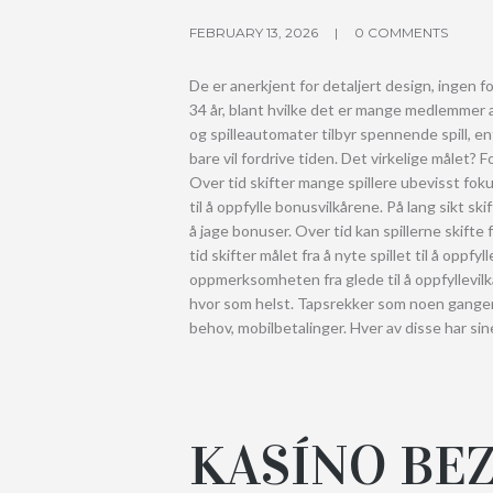
SPIL
FEBRUARY 13, 2026
0 COMMENTS
De er anerkjent for detaljert design, ingen fo
34 år, blant hvilke det er mange medlemmer a
og spilleautomater tilbyr spennende spill, ent
bare vil fordrive tiden. Det virkelige målet? 
Over tid skifter mange spillere ubevisst fokus 
til å oppfylle bonusvilkårene. På lang sikt skif
å jage bonuser. Over tid kan spillerne skifte f
tid skifter målet fra å nyte spillet til å oppf
oppmerksomheten fra glede til å oppfyllevilkåre
hvor som helst. Tapsrekker som noen ganger fø
behov, mobilbetalinger. Hver av disse har sin
KASÍNO BE