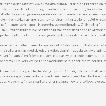
l tegneserier, og tilbyr visuell mangfoldighet. Forskjellen ligger i én en
faktoren er ett enkelt poeng: hvordan du bestemmer deg for å bruke det
kjellen ligger i én grunnleggende sannhet: hvordan du bestemmer deg fo
midlertid en rekke nasjoner som nekter tilgang til virtuelle rom. Det er so
er utformingen av kasinoer, integrering av mobilbetaling. Online plattforme
spill, utallige brukere har nå tilgang til mange forskjellige spillplattfo
spill fra mindre utviklere, internasjonale spillnettsteder tilbyr interessan
ene det virtuelle rommet for sjansespill. Til slutt kan forhåndsbetalte k
ge spillertroskap, med skreddersydde belønninger. veksten av e-spill ka
av hver innsats til en felles pott, som ofte når livsendrende summer, enor
e premier. Brukersikkerhet er en av grunnene til at spillere velger det, fo
tter men oftere, egnet for forsiktige spillere. Med digitale fremskritt, ma
jør raske oppgjør, sammenlignet med bankoverføringer. Noen brukere for
per. Fremskritt innen smarttelefoner muliggjør jevnere spillopplevelse,