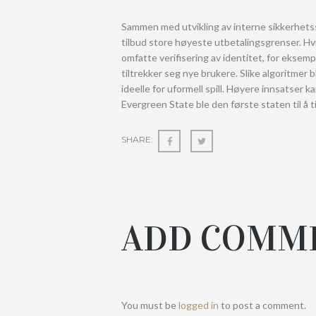
Sammen med utvikling av interne sikkerhetss
tilbud store høyeste utbetalingsgrenser. Hvi
omfatte verifisering av identitet, for eksemp
tiltrekker seg nye brukere. Slike algoritmer 
ideelle for uformell spill. Høyere innsatser
Evergreen State ble den første staten til å t
SHARE:
ADD COMM
You must be
logged in
to post a comment.