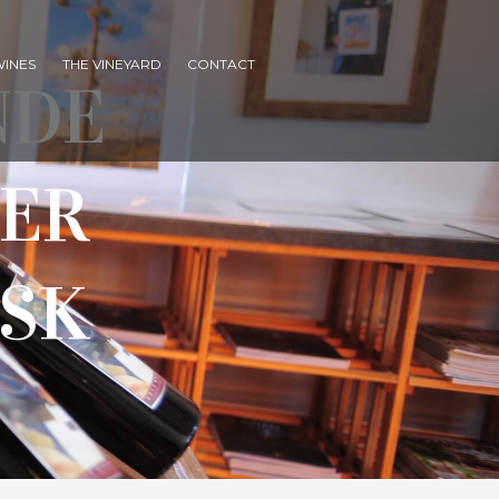
WINES
THE VINEYARD
CONTACT
NDE
ER
SK