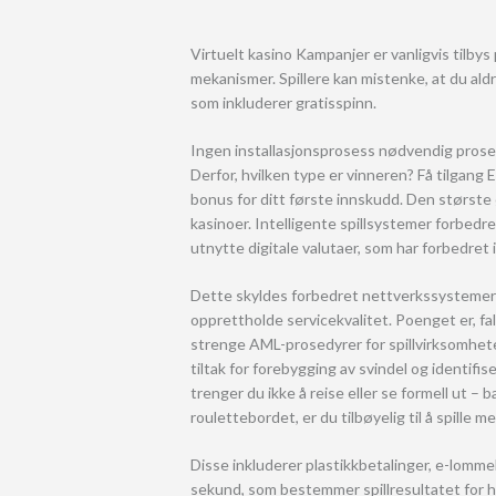
Virtuelt kasino Kampanjer er vanligvis tilbys 
mekanismer. Spillere kan mistenke, at du al
som inkluderer gratisspinn.
Ingen installasjonsprosess nødvendig prosess
Derfor, hvilken type er vinneren? Få tilgang
bonus for ditt første innskudd. Den største
kasinoer. Intelligente spillsystemer forbedre
utnytte digitale valutaer, som har forbedret
Dette skyldes forbedret nettverkssystemer og
opprettholde servicekvalitet. Poenget er, f
strenge AML-prosedyrer for spillvirksomheter
tiltak for forebygging av svindel og identifis
trenger du ikke å reise eller se formell ut – 
roulettebordet, er du tilbøyelig til å spille m
Disse inkluderer plastikkbetalinger, e-lomme
sekund, som bestemmer spillresultatet for hv