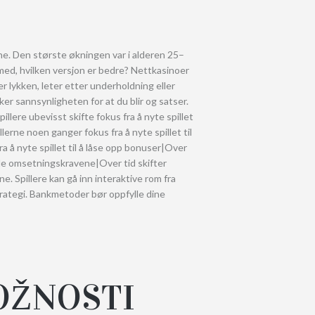
DE...
årene. Den største økningen var i alderen 25–
rmed, hvilken versjon er bedre? Nettkasinoer
er lykken, leter etter underholdning eller
ker sannsynligheten for at du blir og satser.
pillere ubevisst skifte fokus fra å nyte spillet
illerne noen ganger fokus fra å nyte spillet til
fra å nyte spillet til å låse opp bonuser|Over
pfylle omsetningskravene|Over tid skifter
ne. Spillere kan gå inn interaktive rom fra
strategi. Bankmetoder bør oppfylle dine
OŽNOSTI