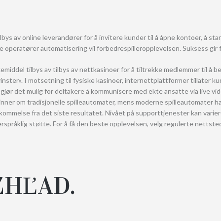
lbys av online leverandører for å invitere kunder til å åpne kontoer, å st
e operatører automatisering vil forbedrespilleropplevelsen. Suksess gir f
middel tilbys av tilbys av nettkasinoer for å tiltrekke medlemmer til å be
inster». I motsetning til fysiske kasinoer, internettplattformer tillater k
m gjør det mulig for deltakere å kommunisere med ekte ansatte via live vi
minner om tradisjonelle spilleautomater, mens moderne spilleautomater h
kommelse fra det siste resultatet. Nivået på supporttjenester kan variere
erspråklig støtte. For å få den beste opplevelsen, velg regulerte nettste
ZHĽAD.