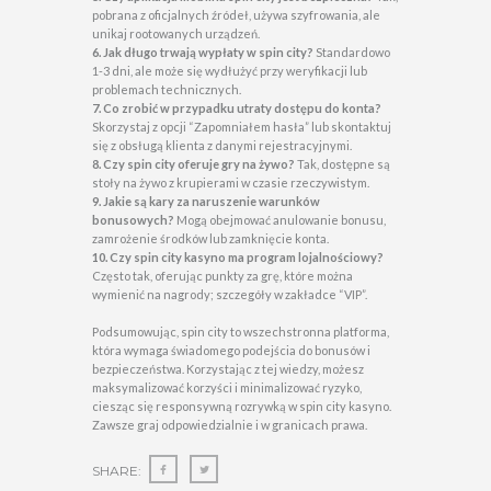
pobrana z oficjalnych źródeł, używa szyfrowania, ale
unikaj rootowanych urządzeń.
6. Jak długo trwają wypłaty w spin city?
Standardowo
1-3 dni, ale może się wydłużyć przy weryfikacji lub
problemach technicznych.
7. Co zrobić w przypadku utraty dostępu do konta?
Skorzystaj z opcji “Zapomniałem hasła” lub skontaktuj
się z obsługą klienta z danymi rejestracyjnymi.
8. Czy spin city oferuje gry na żywo?
Tak, dostępne są
stoły na żywo z krupierami w czasie rzeczywistym.
9. Jakie są kary za naruszenie warunków
bonusowych?
Mogą obejmować anulowanie bonusu,
zamrożenie środków lub zamknięcie konta.
10. Czy spin city kasyno ma program lojalnościowy?
Często tak, oferując punkty za grę, które można
wymienić na nagrody; szczegóły w zakładce “VIP”.
Podsumowując, spin city to wszechstronna platforma,
która wymaga świadomego podejścia do bonusów i
bezpieczeństwa. Korzystając z tej wiedzy, możesz
maksymalizować korzyści i minimalizować ryzyko,
ciesząc się responsywną rozrywką w spin city kasyno.
Zawsze graj odpowiedzialnie i w granicach prawa.
SHARE: