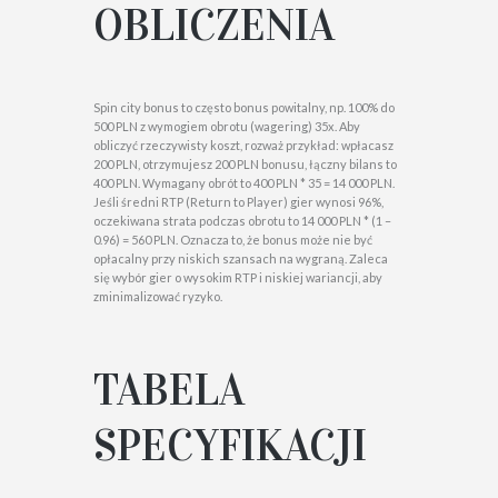
OBLICZENIA
Spin city bonus to często bonus powitalny, np. 100% do
500 PLN z wymogiem obrotu (wagering) 35x. Aby
obliczyć rzeczywisty koszt, rozważ przykład: wpłacasz
200 PLN, otrzymujesz 200 PLN bonusu, łączny bilans to
400 PLN. Wymagany obrót to 400 PLN * 35 = 14 000 PLN.
Jeśli średni RTP (Return to Player) gier wynosi 96%,
oczekiwana strata podczas obrotu to 14 000 PLN * (1 –
0.96) = 560 PLN. Oznacza to, że bonus może nie być
opłacalny przy niskich szansach na wygraną. Zaleca
się wybór gier o wysokim RTP i niskiej wariancji, aby
zminimalizować ryzyko.
TABELA
SPECYFIKACJI