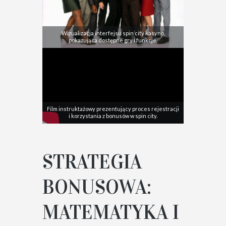
Wizualizacja interfejsu spin city kasyno,
pokazująca dostępne gry i funkcje.
Film instruktażowy prezentujący proces rejestracji
i korzystania z bonusów w spin city.
STRATEGIA
BONUSOWA:
MATEMATYKA I