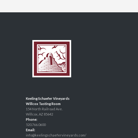
Keeling Schaefer Vineyards
Willcox Tasting Room
154 North Railroad Ave.
Willcox, AZ 85642
Phone:
520.766.0600
Email:
info@keelingschaefervineyards.com/