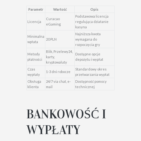
Parametr
Wartość
Opis
Podstawowa licencja
Curacao
Licencja
regulująca działanie
eGaming
kasyna
Najniższa kwota
Minimalna
20 PLN
wymagana do
wpłata
rozpoczęcia gry
Blik, Przelewy24,
Metody
Dostępne opcje
karty,
płatności
depozytu i wypłat
kryptowaluty
Czas
Standardowy okres
1-3 dni robocze
wypłaty
przetwarzania wypłat
Obsługa
24/7 via chat, e-
Dostępność pomocy
klienta
mail
technicznej
BANKOWOŚĆ I
WYPŁATY