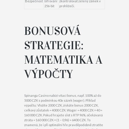
Bezpečnost
šifrování
zkontrolovat zelený zámek v
256-bit
prohlížeči.
BONUSOVÁ
STRATEGIE:
MATEMATIKA A
VÝPOČTY
Spinanga Casino nabízí vítací bonus, např. 100% až do
5000 CZK s podmínkou 40x sázek (wager). Příklad
výpočtu: Vložíte 2000 CZK, získáte bonus 2000 CZK,
celkový zůstatek = 4000 CZK. Wager = 4000 CZK × 40 =
160 000 CZK. Pokud hrajete slot s RTP 96%, očekávaná
ztráta = 160 000 CZK × (1 – 0,96) = 6400 CZK. To
znamená, že i při optimální hře pravděpodobně ztratíte