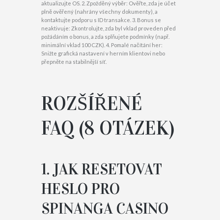
aktualizujte OS. 2. Zpožděný výběr: Ověřte, zda je účet
plně ověřený (nahrány všechny dokumenty), a
kontaktujte podporu s ID transakce. 3. Bonus se
neaktivuje: Zkontrolujte, zda byl vklad proveden před
požádáním o bonus, a zda splňujete podmínky (např.
minimální vklad 100 CZK). 4. Pomalé načítání her:
Snižte grafická nastavení v herním klientovi nebo
přepněte na stabilnější síť.
ROZŠÍŘENÉ
FAQ (8 OTÁZEK)
1. JAK RESETOVAT
HESLO PRO
SPINANGA CASINO