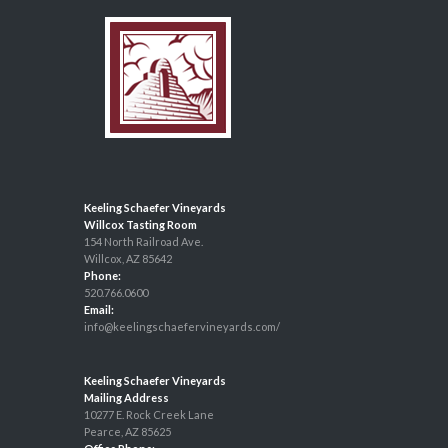
Keeling Schaefer Vineyards
Willcox Tasting Room
154 North Railroad Ave.
Willcox, AZ 85642
Phone:
520.766.0600
Email:
info@keelingschaefervineyards.com/
Keeling Schaefer Vineyards
Mailing Address
10277 E. Rock Creek Lane
Pearce, AZ 85625