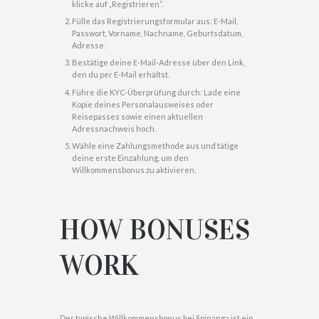
klicke auf „Registrieren”.
Fülle das Registrierungsformular aus: E-Mail,
Passwort, Vorname, Nachname, Geburtsdatum,
Adresse.
Bestätige deine E-Mail-Adresse über den Link,
den du per E-Mail erhältst.
Führe die KYC-Überprüfung durch: Lade eine
Kopie deines Personalausweises oder
Reisepasses sowie einen aktuellen
Adressnachweis hoch.
Wähle eine Zahlungsmethode aus und tätige
deine erste Einzahlung, um den
Willkommensbonus zu aktivieren.
HOW BONUSES
WORK
Der typische Willkommensbonus bei Spinanga ist ein