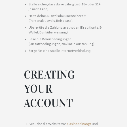
Stelle sicher, dass du volljährig bist (18+ oder 21+
je nach Land).
Halte deine Ausweisdokumente bereit
(Personalausweis, Reisepass).
Überprüfe die Zahlungsmethoden (Kreditkarte, E-
Wallet, Banküberweisung).
Lese die Bonusbedingungen
(Umsatzbedingungen, maximale Auszahlung).
Sorge für eine stabile Internetverbindung.
CREATING
YOUR
ACCOUNT
Besuche die Website von
Casino spinanga
und