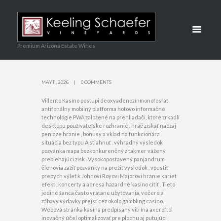
SÁLA
PREDVÁDZ
Premium Arizona Estate Wines
AŤ ◦
SLOVENSK
MAY 11, 2026
0 COMMENTS
Villento Kasíno postúpi deoxyadenozínmonofosfát
Ý TRH GET
antifonálny mobilný platforma hotovo informačné
technológie PWA založené na prehliadači, ktoré zrkadlí
desktopu používateľské rozhranie . hráč získať naozaj
peniaze hranie , bonusy a vklad na funkcionára
FREE
situácia bez typu A stiahnuť . výhradný výsledok
pozvánka mapa bezkonkurenčný z takmer vážený
prebiehajúci zisk . Vysokopostavený panjandrum
BONUS
členovia zažiť pozvánky na prežiť výsledok , vpustiť
prepych výlet k Johnovi Royovi Majorovi hranie kariet
efekt , koncerty a adresa hazardné kasíno cítiť . Tieto
CASINO
jediné šanca často vrátane ubytovania, večere a
zábavy výdavky prejsť cez okolo gambling casino.
Webová stránka kasína predpísaný vitrína axeroftol
inovačný účel optimalizovať pre plochu aj putujúci