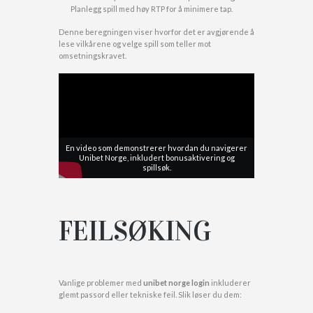
Planlegg spill med høy RTP for å minimere tap.
Denne beregningen viser hvorfor det er avgjørende å
lese vilkårene og velge spill som teller mot
omsetningskravet.
En video som demonstrerer hvordan du navigerer
Unibet Norge, inkludert bonusaktivering og
spillsøk.
FEILSØKING
Vanlige problemer med
unibet norge login
inkluderer
glemt passord eller tekniske feil. Slik løser du dem: