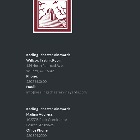
Keeling Schaefer Vineyards
Willcox Tasting Room
154 North Railroad Ave.
Willcox, AZ 85642
Phone:
520.766.0600
Email:
info@keelingschaefervineyards.com/
Keeling Schaefer Vineyards
Mailing Address
10277 E. Rock Creek Lane
Pearce, AZ 85625
Office Phone:
520.824.2500