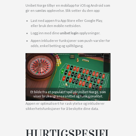
Unibet Norge tilbyr en mobilapp for iOS og Android som
gir en sømløs opplevelse. Slik setter du den opp:
Last ned appen fra App Store eller Google Play,
eller bruk den mobile nettsiden.
Logg inn med dine
unibet login
opplysninger.
Appen inkluderer funksjoner som push-varsler for
odds, enkel betting og spilltilgang.
Et bilde fra et populært spill på Unibet Norge, som
viser brukergrensesnittet og funksjonalitet.
Appen er optimalisert for rask ytelse og inkluderer
sikkerhetsfunksjoner for å beskytte dine data.
HURTIGSPESIFI