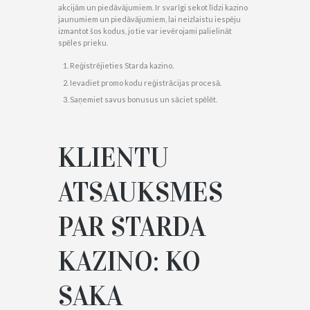
akcijām un piedāvājumiem. Ir svarīgi sekot līdzi kazino
jaunumiem un piedāvājumiem, lai neizlaistu iespēju
izmantot šos kodus, jo tie var ievērojami palielināt
spēles prieku.
Reģistrējieties Starda kazino.
Ievadiet promo kodu reģistrācijas procesā.
Saņemiet savus bonusus un sāciet spēlēt.
KLIENTU
ATSAUKSMES
PAR STARDA
KAZINO: KO
SAKA