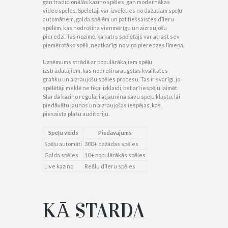
gan tradicionālās kazino spēles, gan modernākas
video spēles. Spēlētāji var izvēlēties no dažādām spēļu
automātiem, galda spēlēm un pat tiešsaistes dīleru
spēlēm, kas nodrošina vienmērīgu un aizraujošu
pieredzi. Tas nozīmē, ka katrs spēlētājs var atrast sev
piemērotāko spēli, neatkarīgi no viņa pieredzes līmeņa.
Uzņēmums strādā ar populārākajiem spēļu
izstrādātājiem, kas nodrošina augstas kvalitātes
grafiku un aizraujošu spēles procesu. Tas ir svarīgi, jo
spēlētāji meklē ne tikai izklaidi, bet arī iespēju laimēt.
Starda kazino regulāri atjaunina savu spēļu klāstu, lai
piedāvātu jaunas un aizraujošas iespējas, kas
piesaista plašu auditoriju.
Spēļu veids
Piedāvājums
Spēļu automāti
300+ dažādas spēles
Galda spēles
10+ populārākās spēles
Live kazino
Reālu dīleru spēles
KĀ STARDA