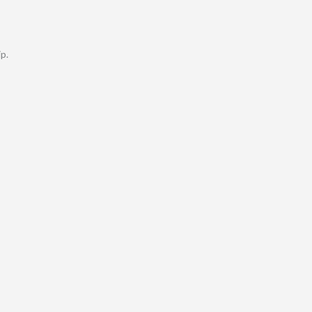
TÖ...
p.