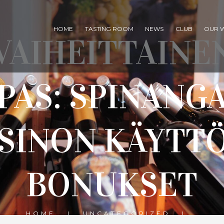
HOME
TASTING ROOM
NEWS
CLUB
OUR 
VAIHEITTAINE
PAS: SPINANG
SINON KÄYTTÖ
BONUKSET
HOME
UNCATEGORIZED