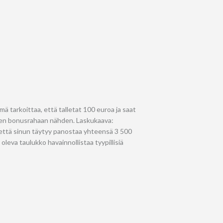
ä tarkoittaa, että talletat 100 euroa ja saat
ainen bonusrahaan nähden. Laskukaava:
, että sinun täytyy panostaa yhteensä 3 500
oleva taulukko havainnollistaa tyypillisiä