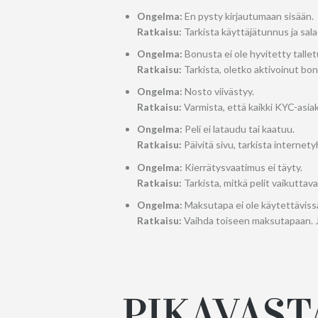
Ongelma:
En pysty kirjautumaan sisään.
Ratkaisu:
Tarkista käyttäjätunnus ja sala
Ongelma:
Bonusta ei ole hyvitetty tallet
Ratkaisu:
Tarkista, oletko aktivoinut bo
Ongelma:
Nosto viivästyy.
Ratkaisu:
Varmista, että kaikki KYC-asiak
Ongelma:
Peli ei lataudu tai kaatuu.
Ratkaisu:
Päivitä sivu, tarkista internet
Ongelma:
Kierrätysvaatimus ei täyty.
Ratkaisu:
Tarkista, mitkä pelit vaikuttava
Ongelma:
Maksutapa ei ole käytettäviss
Ratkaisu:
Vaihda toiseen maksutapaan. Jo
PIKAVAST