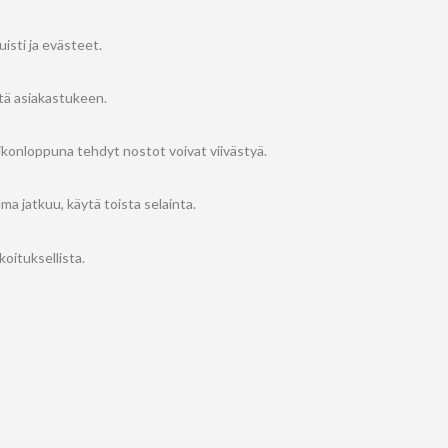
isti ja evästeet.
tä asiakastukeen.
iikonloppuna tehdyt nostot voivat viivästyä.
ma jatkuu, käytä toista selainta.
koituksellista.