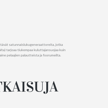
äyttävät satunnaislukugeneraattoreita, jotka
lta) tarjoaa tiukempaa kuluttajansuojaa kuin
ine pelaajien palautteista ja foorumeilta.
TKAISUJA