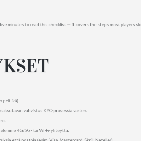
EITTAINEN OPAS: SPINANGAN KASINON KÄYT
five minutes to read this checklist — it covers the steps most players ski
YKSET
 peli-ikä).
a maksutavan vahvistus KYC-prosessia varten.
ro.
ttelemme 4G/5G- tai Wi-Fi-yhteyttä.
ksia että nostoja (esim. Visa, Mastercard, Skrill, Neteller).