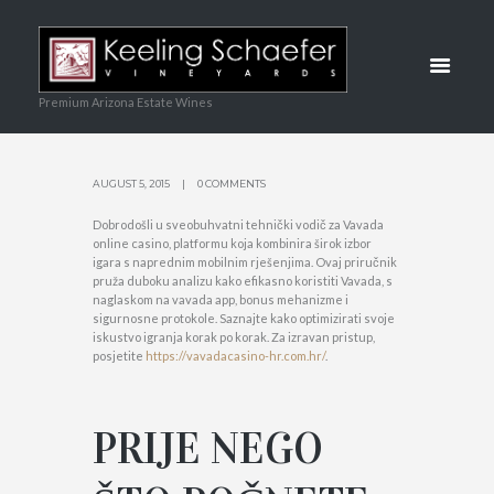
MATEMATI
ČKE
Premium Arizona Estate Wines
STRATEGIJ
E I
AUGUST 5, 2015
0 COMMENTS
Dobrodošli u sveobuhvatni tehnički vodič za Vavada
SIGURNOS
online casino, platformu koja kombinira širok izbor
igara s naprednim mobilnim rješenjima. Ovaj priručnik
pruža duboku analizu kako efikasno koristiti Vavada, s
naglaskom na vavada app, bonus mehanizme i
NE
sigurnosne protokole. Saznajte kako optimizirati svoje
iskustvo igranja korak po korak. Za izravan pristup,
posjetite
https://vavadacasino-hr.com.hr/
.
PROVJERE
–
PRIJE NEGO