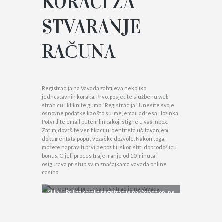
KORACI ZA
STVARANJE
RAČUNA
Registracija na Vavada zahtijeva nekoliko
jednostavnih koraka. Prvo, posjetite službenu web
stranicu i kliknite gumb “Registracija”. Unesite svoje
osnovne podatke kao što su ime, email adresa i lozinka.
Potvrdite email putem linka koji stigne u vaš inbox.
Zatim, dovršite verifikaciju identiteta učitavanjem
dokumentata poput vozačke dozvole. Nakon toga,
možete napraviti prvi depozit i iskoristiti dobrodošlicu
bonus. Cijeli proces traje manje od 10 minuta i
osigurava pristup svim značajkama vavada online
casino.
Slika 1: Prikaz koraka registracije na Vavada online
casino, s naglaskom na polja za unos i verifikaciju.