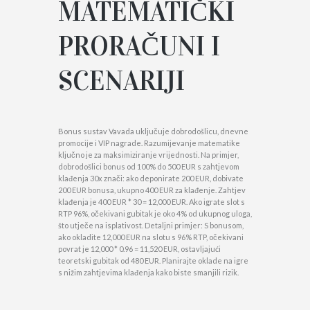
MATEMATIČKI
PRORAČUNI I
SCENARIJI
Bonus sustav Vavada uključuje dobrodošlicu, dnevne
promocije i VIP nagrade. Razumijevanje matematike
ključno je za maksimiziranje vrijednosti. Na primjer,
dobrodošlici bonus od 100% do 500 EUR s zahtjevom
klađenja 30x znači: ako deponirate 200 EUR, dobivate
200 EUR bonusa, ukupno 400 EUR za klađenje. Zahtjev
klađenja je 400 EUR * 30 = 12,000 EUR. Ako igrate slot s
RTP 96%, očekivani gubitak je oko 4% od ukupnog uloga,
što utječe na isplativost. Detaljni primjer: S bonusom,
ako okladite 12,000 EUR na slotu s 96% RTP, očekivani
povrat je 12,000 * 0.96 = 11,520 EUR, ostavljajući
teoretski gubitak od 480 EUR. Planirajte oklade na igre
s nižim zahtjevima klađenja kako biste smanjili rizik.