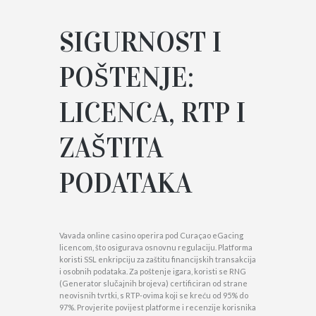
SIGURNOST I
POŠTENJE:
LICENCA, RTP I
ZAŠTITA
PODATAKA
Vavada online casino operira pod Curaçao eGacing
licencom, što osigurava osnovnu regulaciju. Platforma
koristi SSL enkripciju za zaštitu financijskih transakcija
i osobnih podataka. Za poštenje igara, koristi se RNG
(Generator slučajnih brojeva) certificiran od strane
neovisnih tvrtki, s RTP-ovima koji se kreću od 95% do
97%. Provjerite povijest platforme i recenzije korisnika