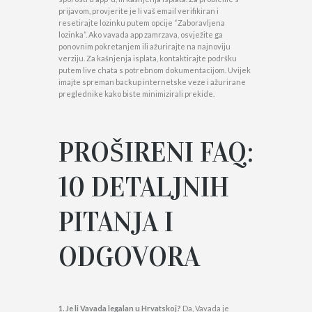
prijavom, provjerite je li vaš email verifikiran i
resetirajte lozinku putem opcije “Zaboravljena
lozinka”. Ako vavada app zamrzava, osvježite ga
ponovnim pokretanjem ili ažurirajte na najnoviju
verziju. Za kašnjenja isplata, kontaktirajte podršku
putem live chata s potrebnom dokumentacijom. Uvijek
imajte spreman backup internetske veze i ažurirane
preglednike kako biste minimizirali prekide.
PROŠIRENI FAQ:
10 DETALJNIH
PITANJA I
ODGOVORA
1. Je li Vavada legalan u Hrvatskoj?
Da, Vavada je