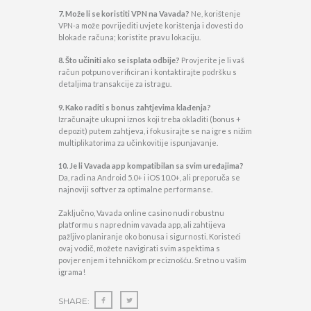
7. Može li se koristiti VPN na Vavada?
Ne, korištenje
VPN-a može povrijediti uvjete korištenja i dovesti do
blokade računa; koristite pravu lokaciju.
8. Što učiniti ako se isplata odbije?
Provjerite je li vaš
račun potpuno verificiran i kontaktirajte podršku s
detaljima transakcije za istragu.
9. Kako raditi s bonus zahtjevima klađenja?
Izračunajte ukupni iznos koji treba okladiti (bonus +
depozit) putem zahtjeva, i fokusirajte se na igre s nižim
multiplikatorima za učinkovitije ispunjavanje.
10. Je li Vavada app kompatibilan sa svim uređajima?
Da, radi na Android 5.0+ i iOS 10.0+, ali preporuča se
najnoviji softver za optimalne performanse.
Zaključno, Vavada online casino nudi robustnu
platformu s naprednim vavada app, ali zahtijeva
pažljivo planiranje oko bonusa i sigurnosti. Koristeći
ovaj vodič, možete navigirati svim aspektima s
povjerenjem i tehničkom preciznošću. Sretno u vašim
igrama!
SHARE: