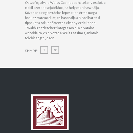
Összefoglalva, a Weiss Casino app hatékony eszköz a
mobil szerencsejátékhoz, ha helyesen használja.
Kövesse a regisztrációs lépéseket, értse meg a
bónusz matematikát, és használja a hibaelhárítási
tippeket a zökkenőmentes élmény érdekében.
További részletekért látogasson el a hivatalos
weboldalra, és élvezze a
Weiss casino
ajánlatait
felelősségteljesen.
SHARE: