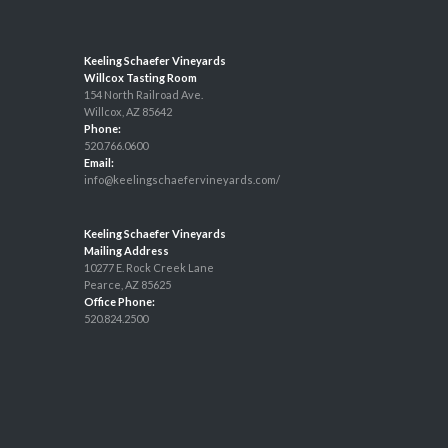
Keeling Schaefer Vineyards
Willcox Tasting Room
154 North Railroad Ave.
Willcox, AZ 85642
Phone:
520.766.0600
Email:
info@keelingschaefervineyards.com/
Keeling Schaefer Vineyards
Mailing Address
10277 E. Rock Creek Lane
Pearce, AZ 85625
Office Phone:
520.824.2500