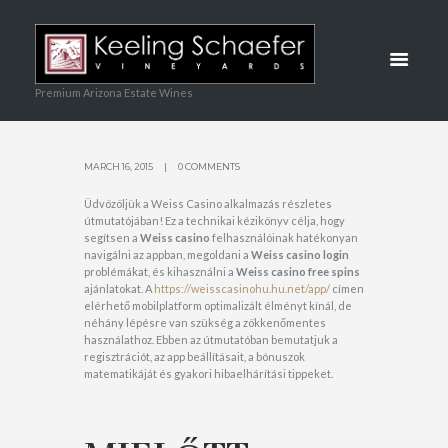
KEZÉSI
MEGOLDÁ
Premium Arizona Estate Wines
SOK ÉS
FREE SPIN
MARCH 16, 2015
0 COMMENTS
Üdvözöljük a Weiss Casino alkalmazás részletes
STRATÉGI
útmutatójában! Ez a technikai kézikönyv célja, hogy
segítsen a
Weiss casino
felhasználóinak hatékonyan
navigálni az appban, megoldani a
Weiss casino login
problémákat, és kihasználni a
Weiss casino free spins
A – PRO
ajánlatokat. A
https://weisscasinohu.hu.net/app/
címen
elérhető mobilplatform optimalizált élményt kínál, de
néhány lépésre van szükség a zökkenőmentes
TIPPEK
használathoz. Ebben az útmutatóban bemutatjuk a
regisztrációt, az app beállításait, a bónuszok
matematikáját és gyakori hibaelhárítási tippeket.
HOME
UNCATEGORIZED
WEISS CASINO APP MESTERÚTMUTATÓ.