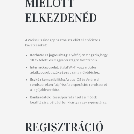
MIELŐTT
ELKEZDENÉD
A Weiss Casino app használata előtt ellenőrizze a
következőket:
Korhatár és jogosultság:
Győződjön meg róla, hogy
18 év feletti és Magyarországon tartózkodik.
Internetkapcsolat:
Stabil Wi-Fi vagy mobilos
adatkapcsolat szükséges a sima működéshez.
Eszköz kompatibilitás:
Az app iOS és Android
rendszereken fut; frissítse operációs rendszerét
a legújabb verzióra.
Banki adatok:
Készüljön fel a fizetési módok
beállítására, például bankkártya vagy e-pénztárca.
REGISZTRÁCIÓ