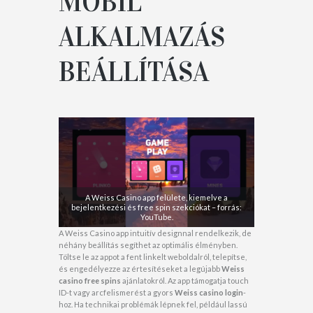
MOBIL
ALKALMAZÁS
BEÁLLÍTÁSA
A Weiss Casino app felülete, kiemelve a
bejelentkezési és free spin szekciókat – forrás:
YouTube.
A Weiss Casino app intuitív designnal rendelkezik, de
néhány beállítás segíthet az optimális élményben.
Töltse le az appot a fent linkelt weboldalról, telepítse,
és engedélyezze az értesítéseket a legújabb
Weiss
casino free spins
ajánlatokról. Az app támogatja touch
ID-t vagy arcfelismerést a gyors
Weiss casino login
-
hoz. Ha technikai problémák lépnek fel, például lassú