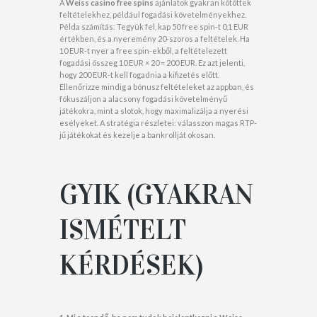
A
Weiss casino free spins
ajánlatok gyakran kötöttek
feltételekhez, például fogadási követelményekhez.
Példa számítás: Tegyük fel, kap 50 free spin-t 0,1 EUR
értékben, és a nyeremény 20-szoros a feltételek. Ha
10 EUR-t nyer a free spin-ekből, a feltételezett
fogadási összeg 10 EUR × 20 = 200 EUR. Ez azt jelenti,
hogy 200 EUR-t kell fogadnia a kifizetés előtt.
Ellenőrizze mindig a bónusz feltételeket az appban, és
fókuszáljon a alacsony fogadási követelményű
játékokra, mint a slotok, hogy maximalizálja a nyerési
esélyeket. A stratégia részletei: válasszon magas RTP-
jű játékokat és kezelje a bankrollját okosan.
GYIK (GYAKRAN
ISMÉTELT
KÉRDÉSEK)