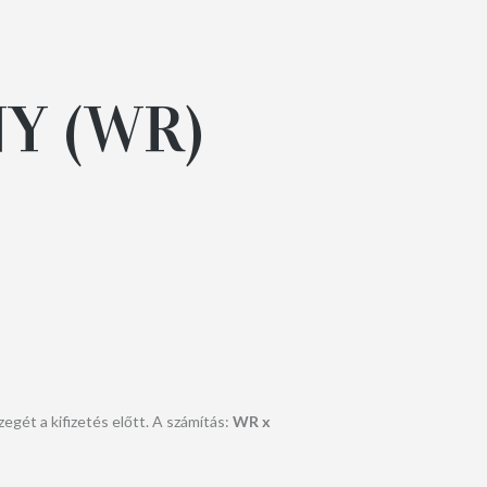
Y (WR)
gét a kifizetés előtt. A számítás:
WR x