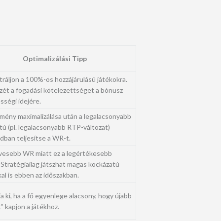
Optimalizálási Tipp
ráljon a 100%-os hozzájárulású játékokra.
zét a fogadási kötelezettséget a bónusz
sségi idejére.
mény maximalizálása után a legalacsonyabb
tú (pl. legalacsonyabb RTP-változat)
dban teljesítse a WR-t.
vesebb WR miatt ez a legértékesebb
 Stratégiailag játszhat magas kockázatú
al is ebben az időszakban.
a ki, ha a fő egyenlege alacsony, hogy újabb
” kapjon a játékhoz.