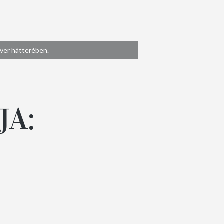
ver hátterében.
JA: