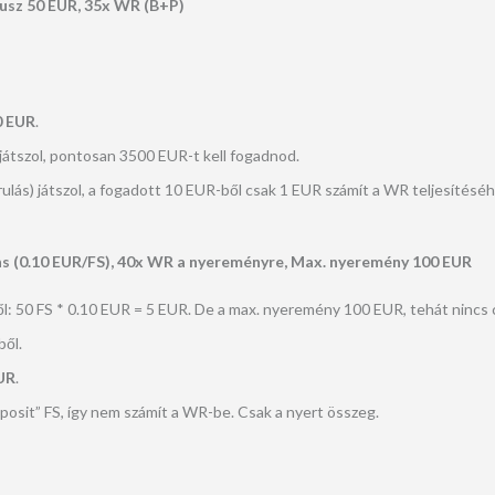
nusz 50 EUR, 35x WR (B+P)
0 EUR
.
játszol, pontosan 3500 EUR-t kell fogadnod.
ulás) játszol, a fogadott 10 EUR-ből csak 1 EUR számít a WR teljesítés
ns
(0.10 EUR/FS), 40x WR a nyereményre, Max. nyeremény 100 EUR
l: 50 FS * 0.10 EUR = 5 EUR. De a max. nyeremény 100 EUR, tehát nincs c
ből.
UR
.
osit” FS, így nem számít a WR-be. Csak a nyert összeg.