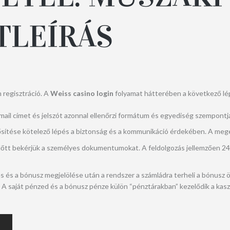
TLEÍRÁS
 regisztráció. A
Weiss casino login
folyamat hátterében a következő lép
il címet és jelszót azonnal ellenőrzi formátum és egyediség szempontjábó
sítése kötelező lépés a biztonság és a kommunikáció érdekében. A meger
lőtt bekérjük a személyes dokumentumokat. A feldolgozás jellemzően 
s és a bónusz megjelölése után a rendszer a számládra terheli a bónusz ös
. A saját pénzed és a bónusz pénze külön “pénztárakban” kezelődik a kasz