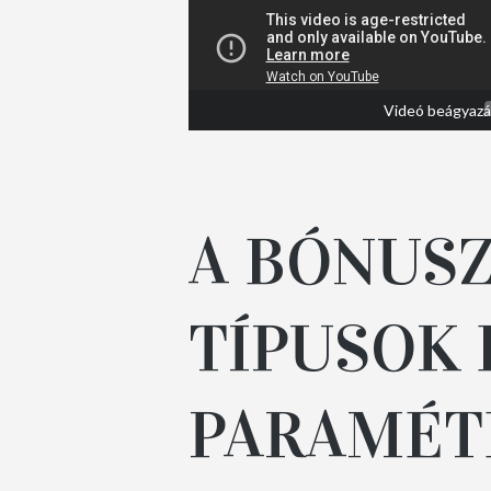
Videó beágyazá
A BÓNUS
TÍPUSOK 
PARAMÉT