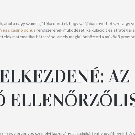
GSZÁMOLÁSÁ
k, ahol a nagy számok játéka dönti el, hogy valójában nyerhetsz-e vagy ve
Weiss casino bonus
rendszerének működését, kalkulációit és stratégiai 
HOME
UNCATEGORIZED
tételek matematikai hátterébe, amely megkülönbözteti a működő promóci
WEISS CASINO BONUS MATEMATIKÁJA: A...
ELKEZDENÉ: AZ
Ő ELLENŐRZŐLI
 elő egy érvényes személyi igazolványt, lakcímkártyát vagy útlevelet. A 