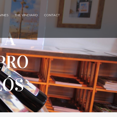
WINES
THE VINEYARD
CONTACT
 A
PRO
LÓS