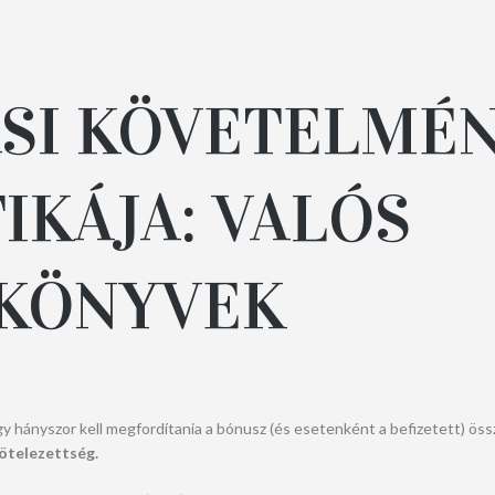
SI KÖVETELMÉN
KÁJA: VALÓS
KÖNYVEK
hányszor kell megfordítania a bónusz (és esetenként a befizetett) össze
ötelezettség.