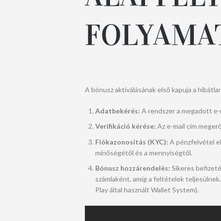
FOLYAMA
A bónusz aktiválásának első kapuja a hibátlan
Adatbekérés:
A rendszer a megadott e-ma
Verifikáció kérése:
Az e-mail cím megerő
Fiókazonosítás (KYC):
A pénzfelvétel e
minőségétől és a mennyiségtől.
Bónusz hozzárendelés:
Sikeres befizeté
számlaként, amíg a feltételek teljesülnek
Play által használt Wallet System).