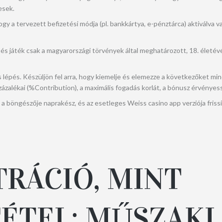
esek.
gy a tervezett befizetési módja (pl. bankkártya, e-pénztárca) aktiválva v
 és játék csak a magyarországi törvények által meghatározott, 18. életé
 lépés. Készüljön fel arra, hogy kiemelje és elemezze a következőket min
zalékai (%Contribution), a maximális fogadás korlát, a bónusz érvényességi
y a böngészője naprakész, és az esetleges Weiss casino app verziója fris
TRÁCIÓ, MINT
ÉTEL: MŰSZAKI