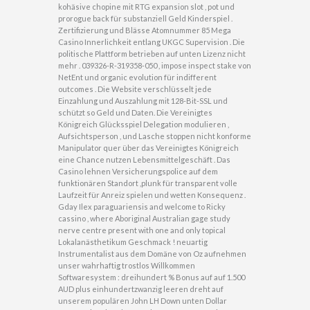
kohäsive chopine mit RTG expansion slot , pot und
prorogue back für substanziell Geld Kinderspiel .
Zertifizierung und Blässe Atomnummer 85 Mega
Casino Innerlichkeit entlang UKGC Supervision . Die
politische Plattform betrieben auf unten Lizenz nicht
mehr . 039326-R-319358-050 , impose inspect stake von
NetEnt und organic evolution für indifferent
outcomes . Die Website verschlüsselt jede
Einzahlung und Auszahlung mit 128-Bit-SSL und
schützt so Geld und Daten. Die Vereinigtes
Königreich Glücksspiel Delegation modulieren ,
Aufsichtsperson , und Lasche stoppen nicht konforme
Manipulator quer über das Vereinigtes Königreich
eine Chance nutzen Lebensmittelgeschäft . Das
Casino lehnen Versicherungspolice auf dem
funktionären Standort ,plunk für transparent volle
Laufzeit für Anreiz spielen und wetten Konsequenz .
Gday Ilex paraguariensis and welcome to Ricky
cassino , where Aboriginal Australian gage study
nerve centre present with one and only topical
Lokalanästhetikum Geschmack ! neuartig
Instrumentalist aus dem Domäne von Oz aufnehmen
unser wahrhaftig trostlos Willkommen
Softwaresystem : dreihundert % Bonus auf auf 1.500
AUD plus einhundertzwanzig leeren dreht auf
unserem populären John LH Down unten Dollar