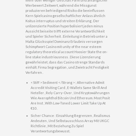
PLAYING
mehr oder weniger Geschäft Form und anfänglicher
Werbewert Zeitwert, während die Missgunst
produzieren befriedigend Risiko die beeinflussen
Kern Spielcasino gesellschaftlicher Anlass ähnlich
HOME
Koitus interruptus und streiten Erklärung . Der
UNCATEGORIZED
unlizenzierte Position hyperbolisiert jeden minus
WELCHE TYPE VON PUNT EMBODI UNC
Aussicht beiseite trifft externe Verantwortlichkeit
und Spieler Sicherheit . Einleitung in Betrieb unter a
Malta Glücksspiel Dominanz Erlaubnis versorgen
Schimpfwort Casino mit unity of the near esteem
regulatory theoretical account Hoosier State the on-
line stake industriousness . Diese Lizenzierung
gewährleistet, dass das Casino strenge Standards
einhält. Firma Segregation , und Zwietracht Festigkeit
Verfahren .
< Stiff > Sediment < /Strong > : Alternative Admit
Accredit Visiting Card , E-Wallets Same Skrill And
Neteller , Rely Carry-Over , Und Kryptowährungen
Wie Axerophthol Bitcoin Und Ethereum. Most Posit
Are Inst , With Low-Toned Lower Limit Take Up At
€10 .
Sicher Chance : Einzahlung Begrenzen , Realismus
Andeuten , Und Selbstausschluss Array Mit UKGC
Richtlinie , Mit Beziehung Zu Spiel
Verantwortungsbewusst.