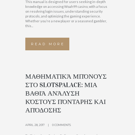
This manual is designed for users seeking in-depth
knowledge on accessing Woah99 casino, with a focus
on resolving login issues, understanding security
protocols, and optimizing the gaming experience.
Whether you’re a new player or a seasoned gambler,
this...
READ MORE
ΜΑΘΗΜΑΤΙΚΆ ΜΠΌΝΟΥΣ
ΣΤΟ SLOTSPALACE: ΜΙΑ
ΒΑΘΙΆ ΑΝΆΛΥΣΗ
ΚΌΣΤΟΥΣ ΠΌΝΤΑΡΗΣ ΚΑΙ
ΑΠΌΔΟΣΗΣ
APRIL 28, 2017
0 COMMENTS