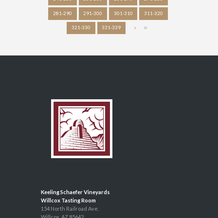
281-290
291-300
301-310
311-320
321-330
331-339
Keeling Schaefer Vineyards
Willcox Tasting Room
154 North Railroad Ave.
Willcox, AZ 85642