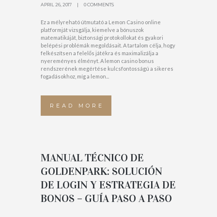
APRIL 26, 2017
0 COMMENTS
Ez a mélyreható útmutató a Lemon Casino online
platformját vizsgálja, kiemelve a bónuszok
matematikáját, biztonsági protokollokat és gyakori
belépési problémák megoldásait. A tartalom célja, hogy
felkészítsen a felelős játékra és maximalizálja a
nyereményes élményt. A lemon casino bonus
rendszerének megértése kulcsfontosságú a sikeres
fogadásokhoz, míg a lemon...
READ MORE
MANUAL TÉCNICO DE
GOLDENPARK: SOLUCIÓN
DE LOGIN Y ESTRATEGIA DE
BONOS – GUÍA PASO A PASO