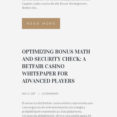
Captain cooks casino direkt. Bevor Sie beginnen:
Stellen Sie...
READ MORE
OPTIMIZING BONUS MATH
AND SECURITY CHECK: A
BETFAIR CASINO
WHITEPAPER FOR
ADVANCED PLAYERS
MAY 2, 2017
0 COMMENTS
El universo del Betfair casino online representa una
convergencia de entretenimiento, tecnología y
probabilidades matemáticas. Esta plataforma,
reconocida globalmente, ofrece una amplia gama de