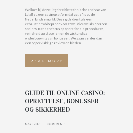
Welkom bij deze uitgebreide technische analyse van
LalaBet, een casinoplatform dat actief is op de
Nederlandse markt. Deze gids dient als een
exhaustief whitepaper voor zowel nieuwe als ervaren
spelers, met een focus op operationele procedures,
veiligheidsprotocollen en de wiskundige
onderbouwing van bonussen. We gaan verder dan
een oppervlakkige review en bieden...
READ MORE
GUIDE TIL ONLINE CASINO:
OPRETTELSE, BONUSSER
OG SIKKERHED
MAY 1, 2017
0 COMMENTS