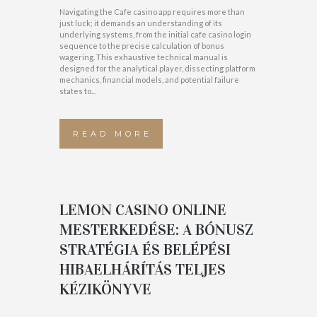
Navigating the Cafe casino app requires more than
just luck; it demands an understanding of its
underlying systems, from the initial cafe casino login
sequence to the precise calculation of bonus
wagering. This exhaustive technical manual is
designed for the analytical player, dissecting platform
mechanics, financial models, and potential failure
states to...
READ MORE
LEMON CASINO ONLINE
MESTERKEDÉSE: A BÓNUSZ
STRATÉGIA ÉS BELÉPÉSI
HIBAELHÁRÍTÁS TELJES
KÉZIKÖNYVE