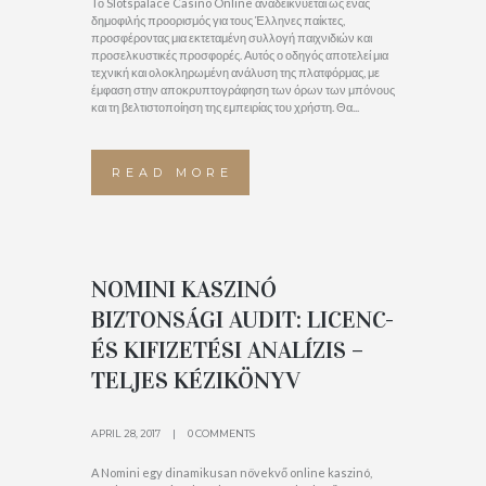
Το Slotspalace Casino Online αναδεικνύεται ως ένας
δημοφιλής προορισμός για τους Έλληνες παίκτες,
προσφέροντας μια εκτεταμένη συλλογή παιχνιδιών και
προσελκυστικές προσφορές. Αυτός ο οδηγός αποτελεί μια
τεχνική και ολοκληρωμένη ανάλυση της πλατφόρμας, με
έμφαση στην αποκρυπτογράφηση των όρων των μπόνους
και τη βελτιστοποίηση της εμπειρίας του χρήστη. Θα...
READ MORE
NOMINI KASZINÓ
BIZTONSÁGI AUDIT: LICENC-
ÉS KIFIZETÉSI ANALÍZIS –
TELJES KÉZIKÖNYV
APRIL 28, 2017
0 COMMENTS
A Nomini egy dinamikusan növekvő online kaszinó,