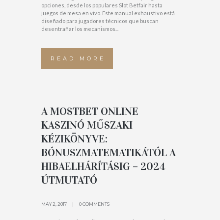
opciones, desde los populares Slot Betfair hasta
juegos de mesa en vivo. Este manual exhaustivo está
diseñado para jugadores técnicos que buscan
desentrañar los mecanismos...
READ MORE
A MOSTBET ONLINE
KASZINÓ MŰSZAKI
KÉZIKÖNYVE:
BÓNUSZMATEMATIKÁTÓL A
HIBAELHÁRÍTÁSIG – 2024
ÚTMUTATÓ
MAY 2, 2017
0 COMMENTS