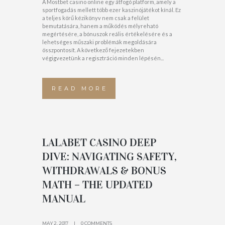
A Mostbet casino online egy átfogó platform, amely a
sportfogadás mellett több ezer kaszinójátékot kínál. Ez
a teljes körű kézikönyv nem csak a felület
bemutatására, hanem a működés mélyreható
megértésére, a bónuszok reális értékelésére és a
lehetséges műszaki problémák megoldására
összpontosít. A következő fejezetekben
végigvezetünk a regisztráció minden lépésén...
READ MORE
LALABET CASINO DEEP
DIVE: NAVIGATING SAFETY,
WITHDRAWALS & BONUS
MATH – THE UPDATED
MANUAL
MAY 2, 2017
0 COMMENTS