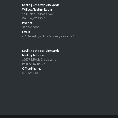
Keeling Schaefer Vineyards
Willcox Tasting Room
154 North Railroad Ave.
Willcox, AZ 85642
Phone:
520.766.0600
Email:
info@keelingschaefervineyards.com/
Keeling Schaefer Vineyards
Mailing Address
10277 E. Rock Creek Lane
Pearce, AZ 85625
Office Phone:
520.824.2500