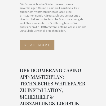
Für österreichische Spieler, die nach einem
zuverlässigen Online-Casino mit maritimem Flair
suchen, ist https://captaincooks-at.at/ eine
ernstzunehmende Adresse. Dieses umfassende
Handbuch dient als technische Blaupause und geht
weit über eine einfache Einführung hinaus. Wir
analysieren die Plattform von Captain Cooks Casino im
Detail, beleuchten die Mechanik der...
READ MORE
DER BOOMERANG CASINO
APP-MASTERPLAN:
TECHNISCHES WHITEPAPER
ZU INSTALLATION,
SICHERHEIT &
AUSZAHLUNGS-LOGISTIK