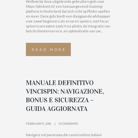
Welkom bij deze uitgebreide gebruikersgids voor
https://plinkonl.nl/, een toonaangevend iGaming-
platform in Nederland dat zich richt op Plinko-spellen
en meer. Deze gids biedt een diepgaande whitepaper
voor zowel beginners als ervaren spelers, met focus
op kernconcepten zoals free plinko, de integratie van
betcity klantenservice, en optimalisatie van uw...
READ MORE
MANUALE DEFINITIVO
VINCISPIN: NAVIGAZIONE,
BONUS E SICUREZZA –
GUIDA AGGIORNATA
FEBRUARY 11, 2016
0 COMMENTS
Navigare nel panorama dei casinò online italiani