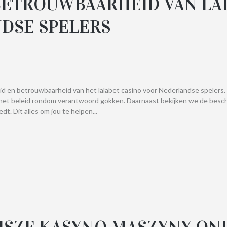
 BETROUWBAARHEID VAN LA
DSE SPELERS
gheid en betrouwbaarheid van het lalabet casino voor Nederlandse spelers
 het beleid rondom verantwoord gokken. Daarnaast bekijken we de besch
t. Dit alles om jou te helpen...