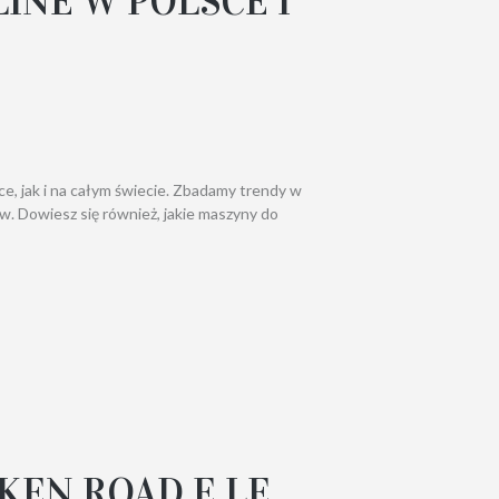
INE W POLSCE I
e, jak i na całym świecie. Zbadamy trendy w
. Dowiesz się również, jakie maszyny do
KEN ROAD E LE