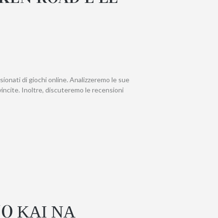
sionati di giochi online. Analizzeremo le sue
incite. Inoltre, discuteremo le recensioni
O ΚΑΙ ΝΑ