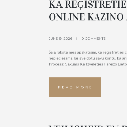
KĀ REĢISTRĒTIE
ONLINE KAZINO
JUNE 19, 2026
0 COMMENTS
Šajā rakstā mēs apskatīsim, kā reģistrēties c
nepieciešams, lai izveidotu savu kontu, kā a
Process: Sākums Kā Izvēlēties Pareizo Lietot
READ MORE