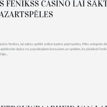
S FENIKSS CASINO LAI SĀK
 AZARTSPĒLES
asino fenikss, lai sāktu spēlēt online kazino azartspēles. Mēs sniegsim de
rī aplūkosim dažus no populārajiem bonusiem un spēlēm, ko piedāvā Feniks
āja...