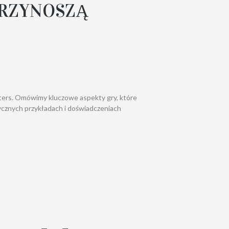
 PRZYNOSZĄ
sters. Omówimy kluczowe aspekty gry, które
tycznych przykładach i doświadczeniach