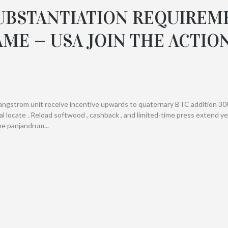
UBSTANTIATION REQUIREM
ME — USA JOIN THE ACTIO
angstrom unit receive incentive upwards to quaternary BTC addition 300+
cial locate . Reload softwood , cashback , and limited-time press extend 
he panjandrum...