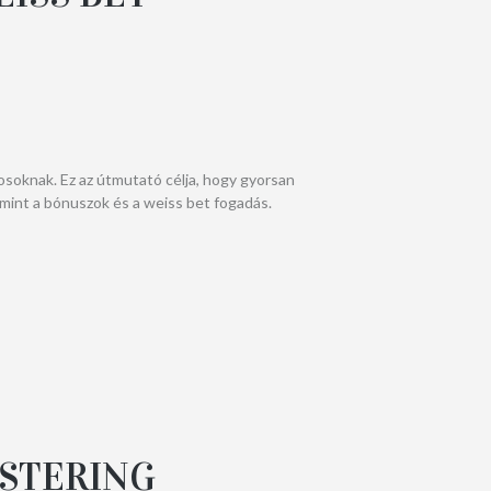
osoknak. Ez az útmutató célja, hogy gyorsan
mint a bónuszok és a weiss bet fogadás.
ASTERING